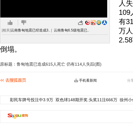
人失
10
有3
万人
[相关]
云南鲁甸地震已经造成3..
|
云南鲁甸6.5级地震已..
2.
倒塌。
原标题：鲁甸地震已造成615人死亡 仍有114人失踪(图)
手机看新闻
分
彩民车牌号投注中3.9万
双色球148期开奖:头奖11注666万
徐州小