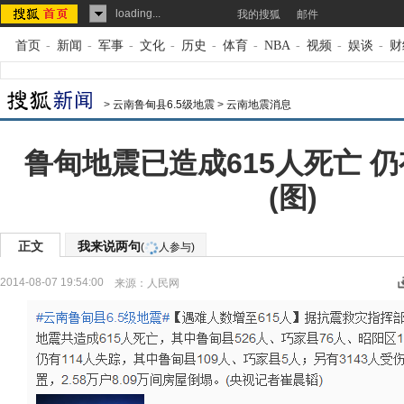
loading...
我的搜狐
邮件
首页
-
新闻
-
军事
-
文化
-
历史
-
体育
-
NBA
-
视频
-
娱谈
-
财
>
云南鲁甸县6.5级地震
>
云南地震消息
鲁甸地震已造成615人死亡 仍
(图)
正文
我来说两句
(
人参与)
2014-08-07 19:54:00
来源：
人民网