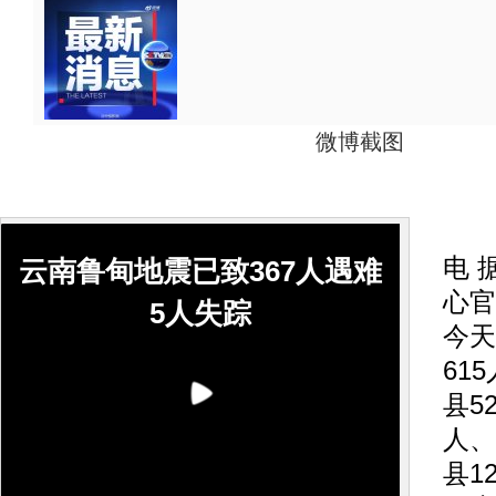
微博截图
人
电 
云南鲁甸地震已致367人遇难
心官
5人失踪
今天
61
县5
人、
县1