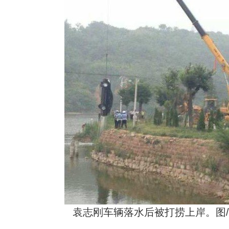
袁志刚车辆落水后被打捞上岸。图