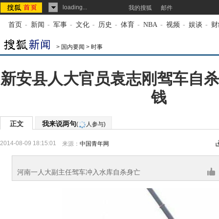
loading...
我的搜狐
邮件
首页
-
新闻
-
军事
-
文化
-
历史
-
体育
-
NBA
-
视频
-
娱谈
-
财
>
国内要闻
>
时事
新安县人大官员袁志刚驾车自杀
钱
正文
我来说两句
(
人参与)
2014-08-09 18:15:01
来源：
中国青年网
河南一人大副主任驾车冲入水库自杀身亡