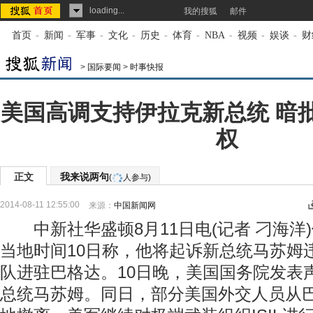
loading...
我的搜狐
邮件
首页
-
新闻
-
军事
-
文化
-
历史
-
体育
-
NBA
-
视频
-
娱谈
-
财
>
国际要闻
>
时事快报
美国高调支持伊拉克新总统 暗
权
正文
我来说两句
(
人参与)
2014-08-11 12:55:00
来源：
中国新闻网
中新社华盛顿8月11日电(记者 刁海洋
当地时间10日称，他将起诉新总统马苏姆
队进驻巴格达。10日晚，美国国务院发表
总统马苏姆。同日，部分美国外交人员从