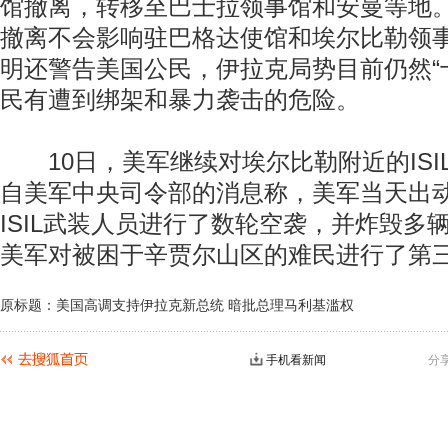
馆撤离，转移至巴士拉领事馆和安曼等地
撤离不会影响驻巴格达使馆和埃尔比勒领
明还警告美国公民，伊拉克局势目前仍然“
民有遭到绑架和暴力袭击的危险。
10日，美军继续对埃尔比勒附近的ISI
自美军中央司令部的消息称，美军当天出
ISIL武装人员进行了数轮空袭，并炸毁多
美军对被困于辛贾尔山区的难民进行了第
原标题：美国高调支持伊拉克新总统 暗批总理马利基滥权
手机看新闻
分