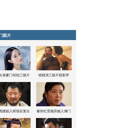
门图片
出身豪门却拍三级片
戏精演三级片获影帝
因嫖娼入狱现在复出
被孙红雷抛弃她入佛门