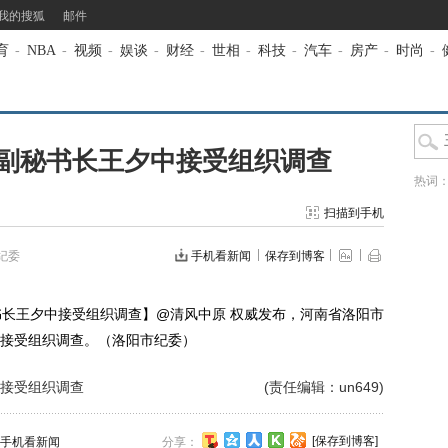
我的搜狐
邮件
育
-
NBA
-
视频
-
娱谈
-
财经
-
世相
-
科技
-
汽车
-
房产
-
时尚
-
副秘书长王夕中接受组织调查
热词
扫描到手机
纪委
手机看新闻
保存到博客
长王夕中接受组织调查】@清风中原 权威发布，河南省洛阳市
接受组织调查。（洛阳市纪委）
接受组织调查
(责任编辑：un649)
[保存到博客]
手机看新闻
分享：