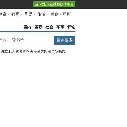
欢迎入驻搜狐媒体平台
健康
-
教育
-
母婴
-
旅游
-
美食
-
星座
国内
|
国际
|
社会
|
军事
|
评论
：
死亡航班
饲养蜘蛛侠
夺命房间
引力双眼皮