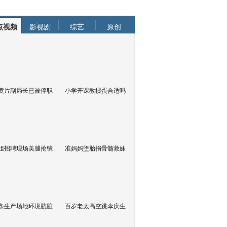
点视频
影视剧
综艺
原创
黄片副局长已被停职
小学开课教掼蛋合适吗
姐招聘现场美腿抢镜
准妈妈堕胎捐骨髓救妹
条生产场地环境肮脏
百岁老太高空跳伞庆生