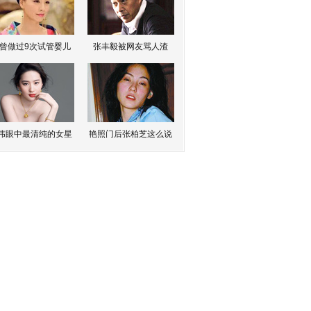
曾做过9次试管婴儿
张丰毅被网友骂人渣
伟眼中最清纯的女星
艳照门后张柏芝这么说