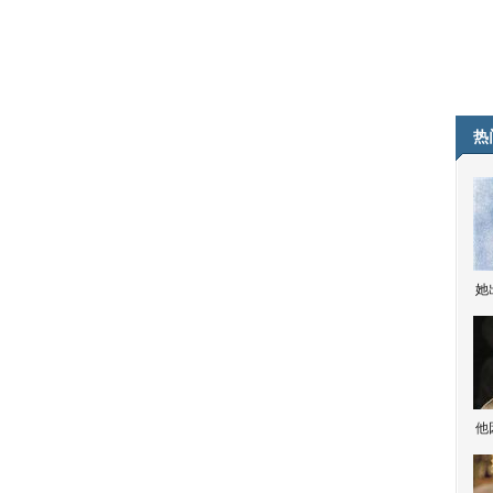
热
她
他