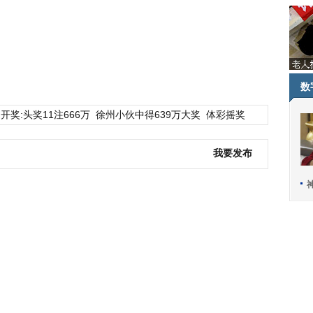
数
开奖:头奖11注666万
徐州小伙中得639万大奖
体彩摇奖
我要发布