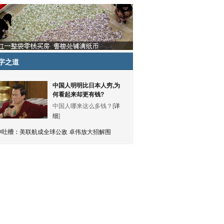
字之道
中国人明明比日本人穷,为
何看起来却更有钱?
中国人哪来这么多钱？[
详
细
]
神吐槽：
美联航成全球公敌 卓伟放大招解围