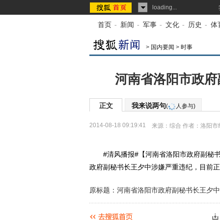
loading...
首页
-
新闻
-
军事
-
文化
-
历史
-
体
>
国内要闻
>
时事
河南省洛阳市政府
正文
我来说两句
(
人参与)
2014-08-18 09:19:41
来源：
综合
作者：洛阳市
#清风播报#【河南省洛阳市政府副秘书
政府副秘书长王夕中涉嫌严重违纪，目前正
原标题：河南省洛阳市政府副秘书长王夕中