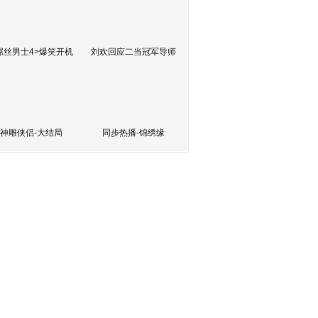
屌丝男士4>爆笑开机
刘欢回应二当冠军导师
神雕侠侣-大结局
同步热播-锦绣缘