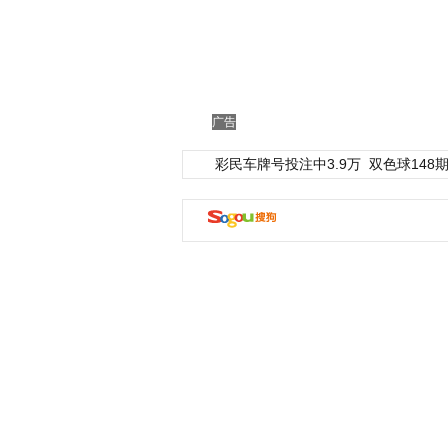
广告
彩民车牌号投注中3.9万
双色球148期