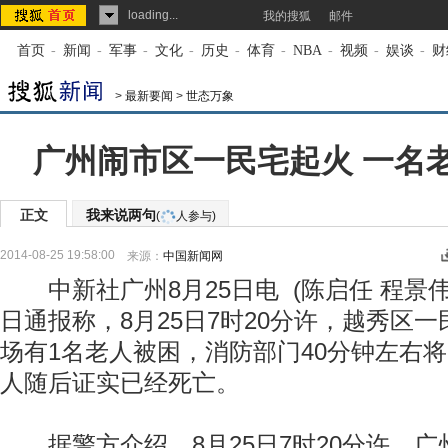
loading...
我的搜狐
邮件
首页
-
新闻
-
军事
-
文化
-
历史
-
体育
-
NBA
-
视频
-
娱谈
-
财
>
最新要闻
>
世态万象
广州闹市区一民宅起火 一名
正文
我来说两句
(
人参与)
2014-08-25 19:58:00
来源：
中国新闻网
中新社广州8月25日电 (陈启任 程景伟
日通报称，8月25日7时20分许，越秀区
场有1名老人被困，消防部门40分钟左右
人随后证实已经死亡。
据警方介绍，8月25日7时20分许，广州