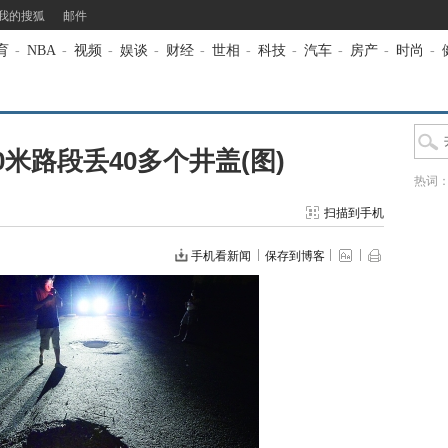
我的搜狐
邮件
育
-
NBA
-
视频
-
娱谈
-
财经
-
世相
-
科技
-
汽车
-
房产
-
时尚
-
0米路段丢40多个井盖(图)
热词
扫描到手机
手机看新闻
保存到博客