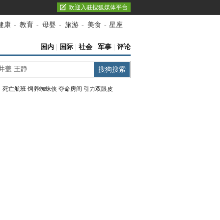
欢迎入驻搜狐媒体平台
健康
-
教育
-
母婴
-
旅游
-
美食
-
星座
国内
|
国际
|
社会
|
军事
|
评论
：
死亡航班
饲养蜘蛛侠
夺命房间
引力双眼皮