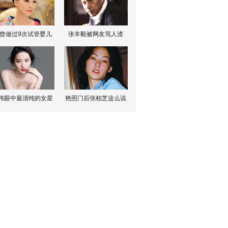
曾做过9次试管婴儿
张丰毅被网友骂人渣
伟眼中最清纯的女星
艳照门后张柏芝这么说