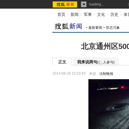
loading...
首页
-
新闻
-
军事
-
文化
-
历史
-
体
>
最新要闻
>
世态万象
北京通州区50
正文
我来说两句
(
人参与)
2014-08-26 15:10:43
来源：
法制晚报