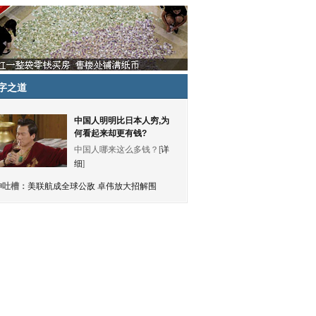
字之道
中国人明明比日本人穷,为
何看起来却更有钱?
中国人哪来这么多钱？[
详
细
]
神吐槽：
美联航成全球公敌 卓伟放大招解围