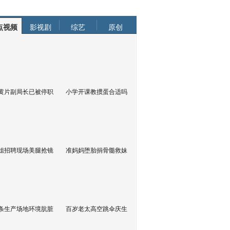
点视频
影视剧
综艺
原创
黄片副局长已被停职
小学开课教掼蛋合适吗
姐招聘现场美腿抢镜
准妈妈堕胎捐骨髓救妹
条生产场地环境肮脏
百岁老太高空跳伞庆生