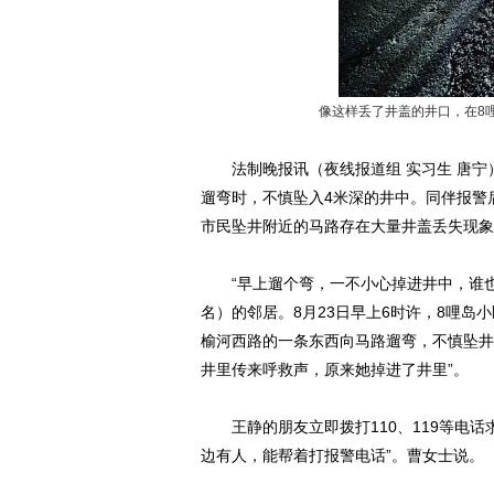
像这样丢了井盖的井口，在8哩
法制晚报讯（夜线报道组 实习生 唐宁）
遛弯时，不慎坠入4米深的井中。同伴报警
市民坠井附近的马路存在大量井盖丢失现象
“早上遛个弯，一不小心掉进井中，谁也
名）的邻居。8月23日早上6时许，8哩岛
榆河西路的一条东西向马路遛弯，不慎坠井
井里传来呼救声，原来她掉进了井里”。
王静的朋友立即拨打110、119等电话
边有人，能帮着打报警电话”。曹女士说。