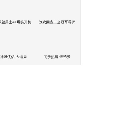
屌丝男士4>爆笑开机
刘欢回应二当冠军导师
神雕侠侣-大结局
同步热播-锦绣缘