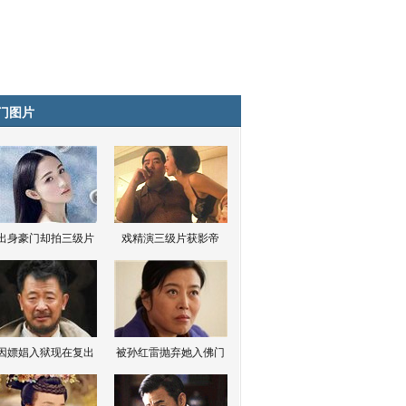
门图片
出身豪门却拍三级片
戏精演三级片获影帝
因嫖娼入狱现在复出
被孙红雷抛弃她入佛门