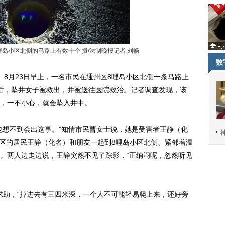
岛小区北侧的马路上有数十个 摄/法制晚报记者 刘畅
数
8月23日早上，一名市民在通州区8哩岛小区北侧一条马路上
后，坠井女子被救出，并被送往医院救治。记者调查发现，该
，一不小心，就会坠入井中。
想不到会出这事。”知情市民曹女士说，她是受害者王静（化
小区的居民王静（化名）和朋友一起到8哩岛小区北侧、紧邻着温
。两人边走边说，王静突然不见了踪影，“正纳闷呢，忽然听见
求助，“掉进去有三四米深，一个人不可能轻易爬上来，还好旁