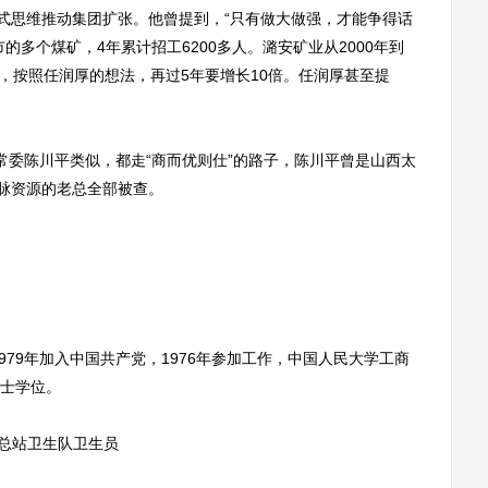
式思维推动集团扩张。他曾提到，“只有做大做强，才能争得话
的多个煤矿，4年累计招工6200多人。潞安矿业从2000年到
倍，按照任润厚的想法，再过5年要增长10倍。任润厚甚至提
委陈川平类似，都走“商而优则仕”的路子，陈川平曾是山西太
命脉资源的老总全部被查。
79年加入中国共产党，1976年参加工作，中国人民大学工商
士学位。
通讯总站卫生队卫生员