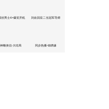
屌丝男士4>爆笑开机
刘欢回应二当冠军导师
神雕侠侣-大结局
同步热播-锦绣缘