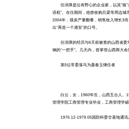
任润厚是位有野心的企业家，以其“狼”
语权”。在任期间，他曾收购吕梁等周边城市
2004年，煤炭产量翻番，销售收入增长3
出“再造一个潞安”的口号。
任润厚的经历与6天前被查的山西省委常
钢的“一把手”。几天内，曾掌管山西两大
第5位常委落马为聂春玉继任者
白云，女，1960年生，山西五台人。19
管理学院工商管理专业毕业，工商管理学硕
1976.12-1979.05国防科委廿基地