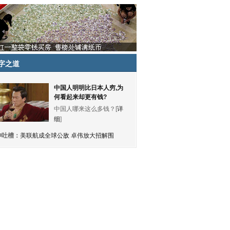
字之道
中国人明明比日本人穷,为
何看起来却更有钱?
中国人哪来这么多钱？[
详
细
]
神吐槽：
美联航成全球公敌 卓伟放大招解围