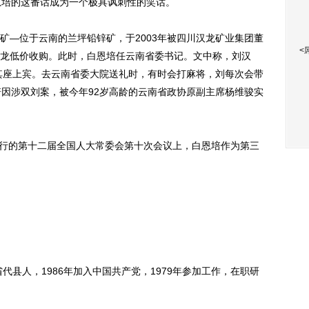
恩培的这番话成为一个极具讽刺性的笑话。
—位于云南的兰坪铅锌矿，于2003年被四川汉龙矿业集团董
<
龙低价收购。此时，白恩培任云南省委书记。文中称，刘汉
为其座上宾。去云南省委大院送礼时，有时会打麻将，刘每次会带
培因涉双刘案，被今年92岁高龄的云南省政协原副主席杨维骏实
行的第十二届全国人大常委会第十次会议上，白恩培作为第三
县人，1986年加入中国共产党，1979年参加工作，在职研