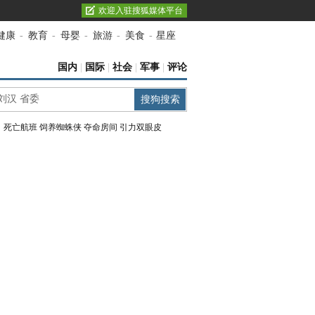
欢迎入驻搜狐媒体平台
健康
-
教育
-
母婴
-
旅游
-
美食
-
星座
国内
|
国际
|
社会
|
军事
|
评论
：
死亡航班
饲养蜘蛛侠
夺命房间
引力双眼皮