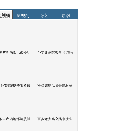
点视频
影视剧
综艺
原创
黄片副局长已被停职
小学开课教掼蛋合适吗
姐招聘现场美腿抢镜
准妈妈堕胎捐骨髓救妹
条生产场地环境肮脏
百岁老太高空跳伞庆生