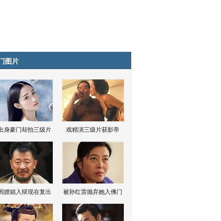
门图片
出身豪门却拍三级片
戏精演三级片获影帝
因嫖娼入狱现在复出
被孙红雷抛弃她入佛门