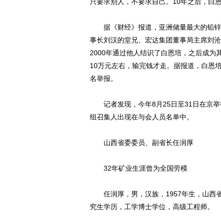
只要求别人，不要求自己。10年之后，白
据《财经》报道，亚洲储量最大的铅锌矿
事长刘汉的堂兄、宏达集团董事局主席刘沧
2000年通过他人结识了白恩培，之后成
10万元左右，输完钱才走。据报道，白恩
名举报。
记者发现，今年8月25日至31日在京举
组召集人出现在与会人员名单中。
山西省委委员、副省长任润厚
32年矿业生涯曾为全国劳模
任润厚，男，汉族，1957年生，山西省代
究生学历，工学博士学位，高级工程师。