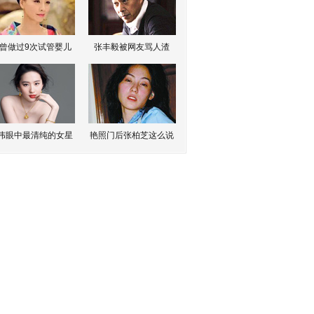
曾做过9次试管婴儿
张丰毅被网友骂人渣
伟眼中最清纯的女星
艳照门后张柏芝这么说