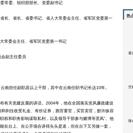
治区党委常委、组织部部长、党委副书记
热
记、代省长、省长、省委书记、省人大常委会主任、省军区党委第一
、省人大常委会主任、省军区党委第一书记
看
员会副主任委员
空
云南担任副职及以上干部，其中在云南任职书记长达10年。
有关党建反腐的讲话。2004年，他在全国落实党风廉政建设
制和刹住收受礼金、有价证券，跑官要官，买官卖官，默许纵容
职权和职务影响谋取私利，以及领导干部参与赌博等歪风”。他
辣
能在台上、在公开场合讲得头头是道，但在台下又另做一套，