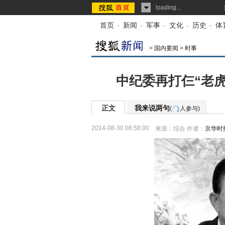
loading...
首页
-
新闻
-
军事
-
文化
-
历史
-
体
>
国内要闻
>
时事
中纪委再打仨“老虎
正文
我来说两句
(
人参与)
2014-08-30 08:58:00
来源：
综合
作者：
京华时