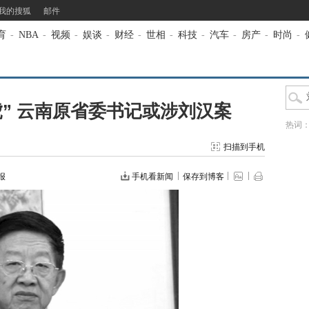
我的搜狐
邮件
育
-
NBA
-
视频
-
娱谈
-
财经
-
世相
-
科技
-
汽车
-
房产
-
时尚
-
” 云南原省委书记或涉刘汉案
热词
扫描到手机
报
手机看新闻
保存到博客