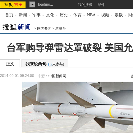
loading...
我的搜狐
邮件
首页
-
新闻
-
军事
-
文化
-
历史
-
体育
-
NBA
-
视频
-
娱谈
-
财
>
国内要闻
>
港澳台
台军购导弹雷达罩破裂 美国允
正文
我来说两句
(
人参与)
2014-09-01 09:24:00
来源：
中国新闻网