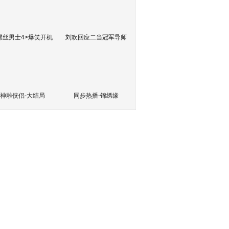
屌丝男士4>爆笑开机
刘欢回应二当冠军导师
神雕侠侣-大结局
同步热播-锦绣缘