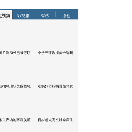
点视频
影视剧
综艺
原创
黄片副局长已被停职
小学开课教掼蛋合适吗
姐招聘现场美腿抢镜
准妈妈堕胎捐骨髓救妹
条生产场地环境肮脏
百岁老太高空跳伞庆生