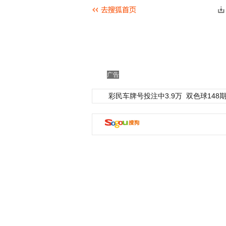
广告
彩民车牌号投注中3.9万
双色球148期