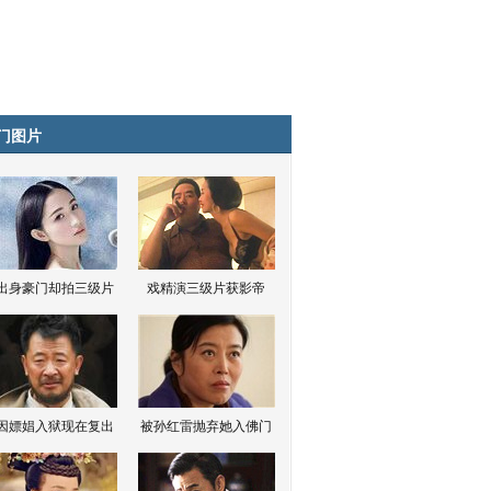
门图片
出身豪门却拍三级片
戏精演三级片获影帝
因嫖娼入狱现在复出
被孙红雷抛弃她入佛门