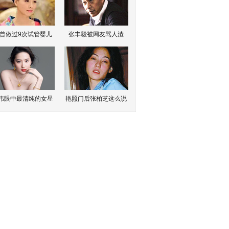
曾做过9次试管婴儿
张丰毅被网友骂人渣
伟眼中最清纯的女星
艳照门后张柏芝这么说