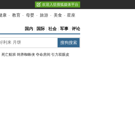
欢迎入驻搜狐媒体平台
健康
-
教育
-
母婴
-
旅游
-
美食
-
星座
国内
|
国际
|
社会
|
军事
|
评论
：
死亡航班
饲养蜘蛛侠
夺命房间
引力双眼皮