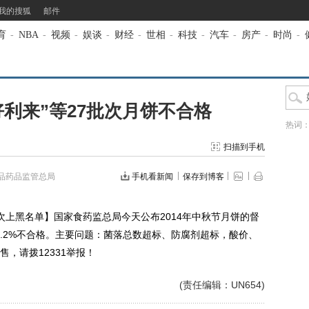
我的搜狐
邮件
育
-
NBA
-
视频
-
娱谈
-
财经
-
世相
-
科技
-
汽车
-
房产
-
时尚
-
利来”等27批次月饼不合格
热词
扫描到手机
品药品监管总局
手机看新闻
保存到博客
次上黑名单】国家食药监总局今天公布2014年中秋节月饼的督
，3.2%不合格。主要问题：菌落总数超标、防腐剂超标，酸价、
，请拨12331举报！
(责任编辑：UN654)