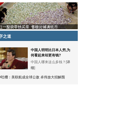
字之道
中国人明明比日本人穷,为
何看起来却更有钱?
中国人哪来这么多钱？[
详
细
]
神吐槽：
美联航成全球公敌 卓伟放大招解围