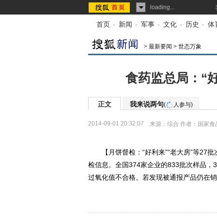
loading...
首页
-
新闻
-
军事
-
文化
-
历史
-
体
>
最新要闻
>
世态万象
食药监总局：“好
正文
我来说两句
(
人参与)
2014-09-01 20:32:07
来源：
综合
作者：国家食
【月饼督检：“好利来”“老大房”等27批
检信息。全国374家企业的833批次样品
过氧化值不合格。若发现被通报产品仍在销售