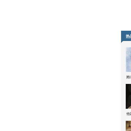
热
她
他