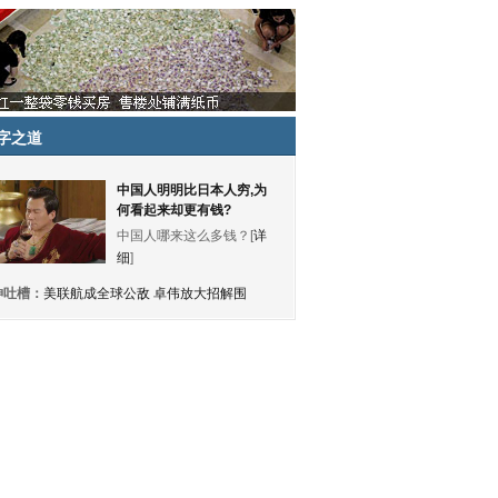
字之道
中国人明明比日本人穷,为
何看起来却更有钱?
中国人哪来这么多钱？[
详
细
]
神吐槽：
美联航成全球公敌 卓伟放大招解围