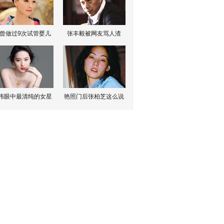
曾做过9次试管婴儿
张丰毅被网友骂人渣
伟眼中最清纯的女星
艳照门后张柏芝这么说