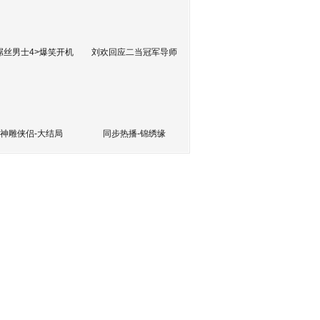
屌丝男士4>爆笑开机
刘欢回应二当冠军导师
神雕侠侣-大结局
同步热播-锦绣缘