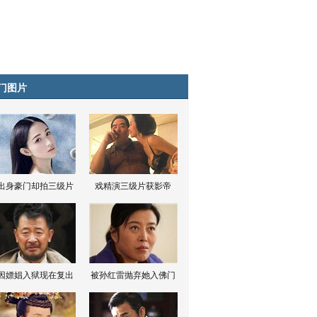
门图片
出身豪门却拍三级片
戏精演三级片获影帝
因嫖娼入狱现在复出
被孙红雷抛弃她入佛门