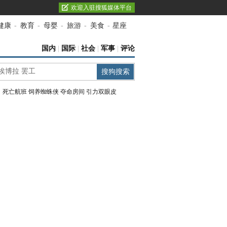
欢迎入驻搜狐媒体平台
健康
-
教育
-
母婴
-
旅游
-
美食
-
星座
国内
|
国际
|
社会
|
军事
|
评论
：
死亡航班
饲养蜘蛛侠
夺命房间
引力双眼皮