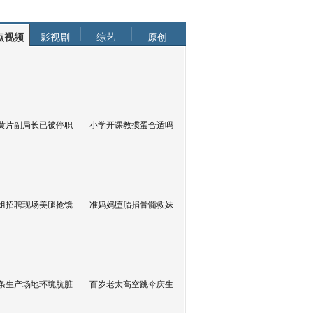
点视频
影视剧
综艺
原创
黄片副局长已被停职
小学开课教掼蛋合适吗
姐招聘现场美腿抢镜
准妈妈堕胎捐骨髓救妹
条生产场地环境肮脏
百岁老太高空跳伞庆生