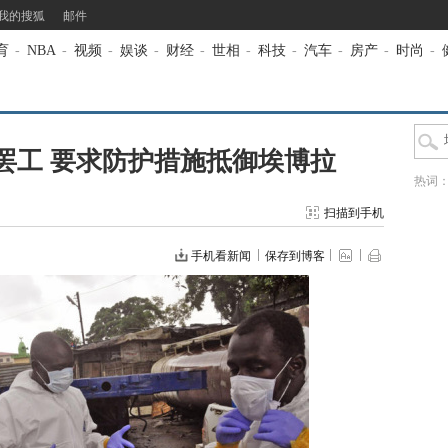
我的搜狐
邮件
育
-
NBA
-
视频
-
娱谈
-
财经
-
世相
-
科技
-
汽车
-
房产
-
时尚
-
罢工 要求防护措施抵御埃博拉
热词
扫描到手机
手机看新闻
保存到博客