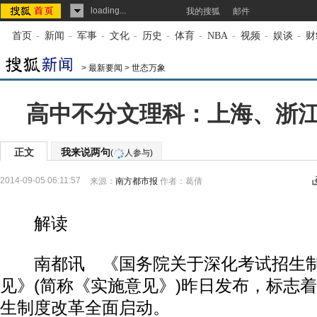
loading...
我的搜狐
邮件
首页
-
新闻
-
军事
-
文化
-
历史
-
体育
-
NBA
-
视频
-
娱谈
-
财
>
最新要闻
>
世态万象
高中不分文理科：上海、浙
正文
我来说两句
(
人参与)
2014-09-05 06:11:57
来源：
南方都市报
作者：葛倩
解读
南都讯 《国务院关于深化考试招生制
见》(简称《实施意见》)昨日发布，标志
生制度改革全面启动。