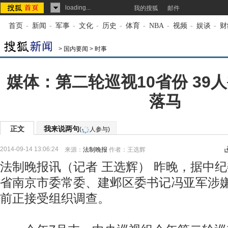
loading...
我的搜狐
邮件
首页
-
新闻
-
军事
-
文化
-
历史
-
体育
-
NBA
-
视频
-
娱谈
-
财
>
国内要闻
>
时事
媒体：第二轮巡视10省份 39
落马
正文
我来说两句
(
人参与)
2014-09-14 13:06:24
来源：
法制晚报
作者：王选辉
法制晚报讯（记者 王选辉） 昨晚，据中
省南京市委常委、建邺区委书记冯亚军涉
前正接受组织调查。