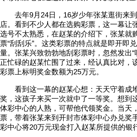
去年9月24日，16岁少年张某逛街来
店。看到不少人都在选购彩票，这一幕让
选号不太熟悉，在赵某的介绍下，张某就
票“刮刮乐”。这类彩票的特点就是即开即
量。张某兴致勃勃地刮彩票时，忽然发出“
正忙碌的赵某忙围了过来，经认真比对，
彩票上标明奖金数额为25万元。
看到这一幕的赵某心想：天天守着成堆
奖，这孩子来买一次就中了一等奖。想到
体彩中心的人熟，可帮他代领奖金。当天
票，带着张某来到开封市体彩中心办兑奖
彩中心将20万元现金打入赵某所提供的银