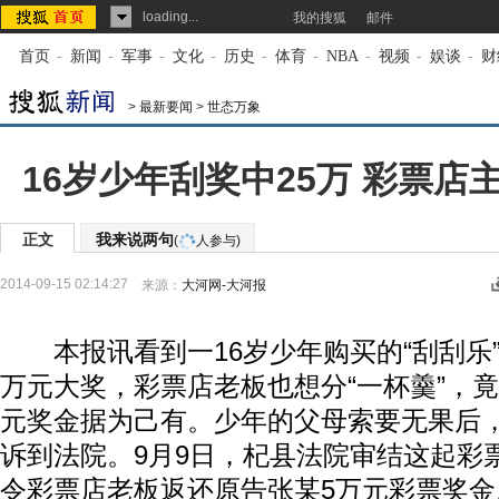
loading...
我的搜狐
邮件
首页
-
新闻
-
军事
-
文化
-
历史
-
体育
-
NBA
-
视频
-
娱谈
-
财
>
最新要闻
>
世态万象
16岁少年刮奖中25万 彩票店
正文
我来说两句
(
人参与)
2014-09-15 02:14:27
来源：
大河网-大河报
本报讯看到一16岁少年购买的“刮刮乐”
万元大奖，彩票店老板也想分“一杯羹”，
元奖金据为己有。少年的父母索要无果后
诉到法院。9月9日，杞县法院审结这起彩
令彩票店老板返还原告张某5万元彩票奖金