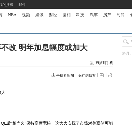
我的搜狐
邮件
育
-
NBA
-
视频
-
娱谈
-
财经
-
世相
-
科技
-
汽车
-
房产
-
时尚
-
不改 明年加息幅度或加大
热词
扫描到手机
手机看新闻
保存到博客
加大
申退QE后“相当久”保持高度宽松，这大大安抚了市场对美联储可能