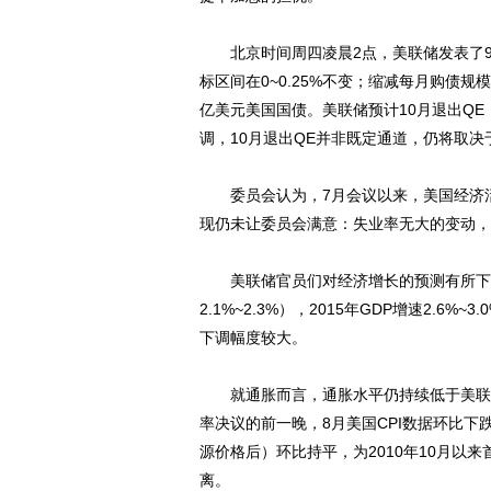
北京时间周四凌晨2点，美联储发表了9
标区间在0~0.25%不变；缩减每月购债规模
亿美元美国国债。美联储预计10月退出QE
调，10月退出QE并非既定通道，仍将取
委员会认为，7月会议以来，美国经济活
现仍未让委员会满意：失业率无大的变动，
美联储官员们对经济增长的预测有所下调，预期
2.1%~2.3%），2015年GDP增速2.6%
下调幅度较大。
就通胀而言，通胀水平仍持续低于美联储
率决议的前一晚，8月美国CPI数据环比下跌
源价格后）环比持平，为2010年10月以
离。