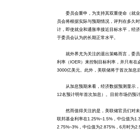
委员会重申，为支持其双重使命（就业最
员会将根据实际与预期情况，评判在多久时间
计，即使就业和通胀率接近目标水平，经济
于委员会认为的长期正常水平。
就外界尤为关注的退出策略而言，委员会
利率（IOER）来控制目标利率，并只有
3000亿美元。此外，美联储将于首次加
从加息预期来看，经济数据预测显示，17
12名预计明年首次加息）。目前市场仍预
然而值得关注的是，美联储官员们对未来
联邦基金利率在1.25%~1.5%，中位值为1.
2.75%~3%，中位值为2.875%，6月时为