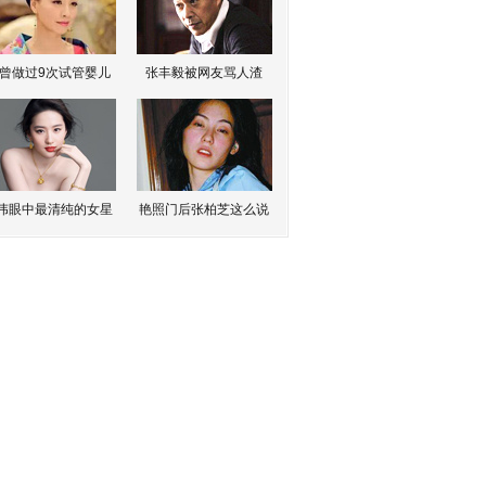
曾做过9次试管婴儿
张丰毅被网友骂人渣
伟眼中最清纯的女星
艳照门后张柏芝这么说