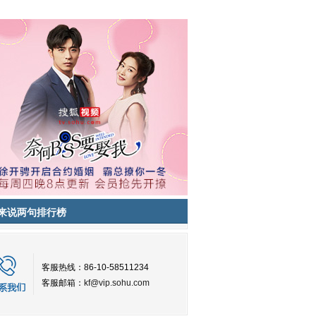
来说两句排行榜
客服热线：86-10-58511234
客服邮箱：
kf@vip.sohu.com