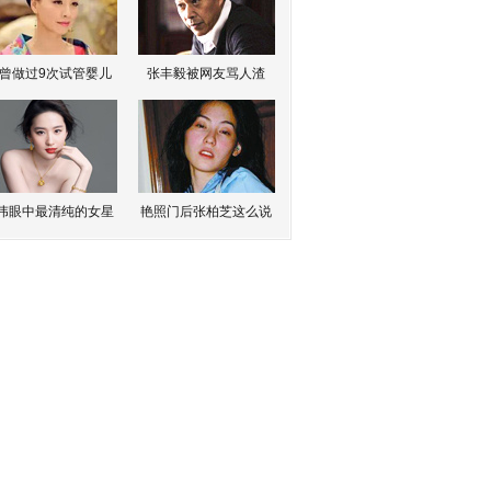
曾做过9次试管婴儿
张丰毅被网友骂人渣
伟眼中最清纯的女星
艳照门后张柏芝这么说