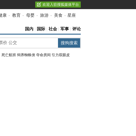
欢迎入驻搜狐媒体平台
健康
-
教育
-
母婴
-
旅游
-
美食
-
星座
国内
|
国际
|
社会
|
军事
|
评论
：
死亡航班
饲养蜘蛛侠
夺命房间
引力双眼皮