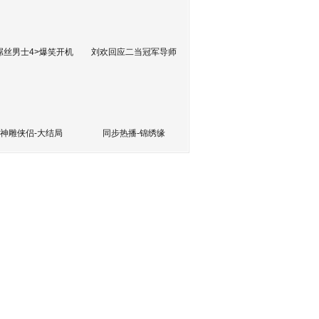
屌丝男士4>爆笑开机
刘欢回应二当冠军导师
神雕侠侣-大结局
同步热播-锦绣缘