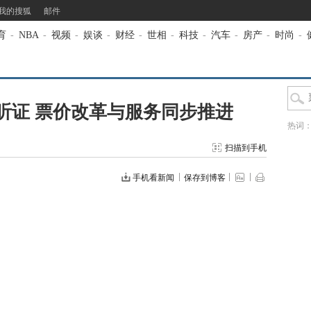
我的搜狐
邮件
育
-
NBA
-
视频
-
娱谈
-
财经
-
世相
-
科技
-
汽车
-
房产
-
时尚
-
听证 票价改革与服务同步推进
热词
扫描到手机
手机看新闻
保存到博客