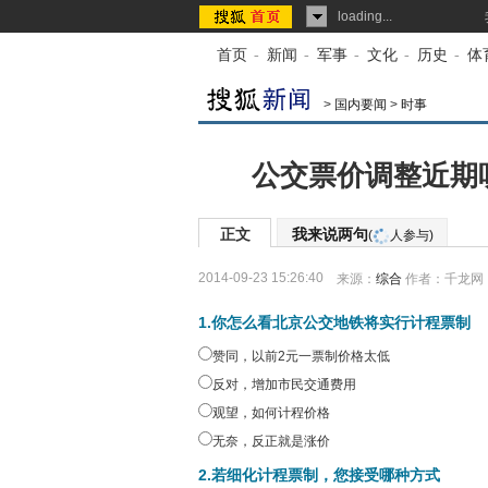
loading...
首页
-
新闻
-
军事
-
文化
-
历史
-
体
>
国内要闻
>
时事
公交票价调整近期
正文
我来说两句
(
人参与)
2014-09-23 15:26:40
来源：
综合
作者：千龙网
1.你怎么看北京公交地铁将实行计程票制
赞同，以前2元一票制价格太低
反对，增加市民交通费用
观望，如何计程价格
无奈，反正就是涨价
2.若细化计程票制，您接受哪种方式