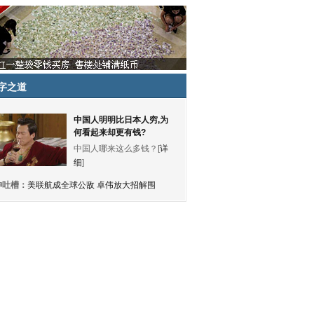
字之道
中国人明明比日本人穷,为
何看起来却更有钱?
中国人哪来这么多钱？[
详
细
]
神吐槽：
美联航成全球公敌 卓伟放大招解围