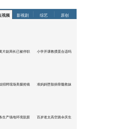
点视频
影视剧
综艺
原创
黄片副局长已被停职
小学开课教掼蛋合适吗
姐招聘现场美腿抢镜
准妈妈堕胎捐骨髓救妹
条生产场地环境肮脏
百岁老太高空跳伞庆生