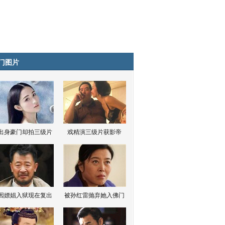
门图片
出身豪门却拍三级片
戏精演三级片获影帝
因嫖娼入狱现在复出
被孙红雷抛弃她入佛门