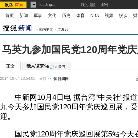
loading...
我的搜狐
邮件
首页
-
新闻
-
军事
-
文化
-
历史
-
体育
-
NBA
-
视频
-
娱谈
-
财
>
国内要闻
>
港澳台
马英九参加国民党120周年党庆
正文
我来说两句
(
人参与)
2014-10-04 13:54:00
来源：
中国新闻网
中新网10月4日电 据台湾“中央社”报
九今天参加国民党120周年党庆巡回展，
迎。
国民党120周年党庆巡回展第5站今天