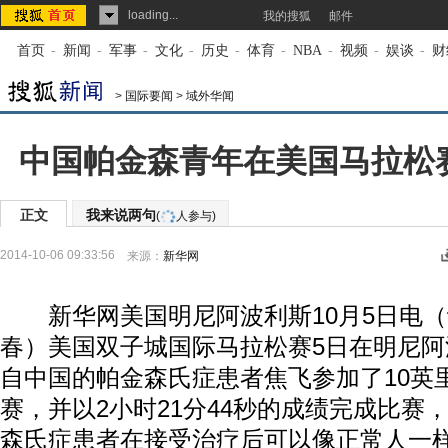
loading...
我的搜狐
邮件
首页
-
新闻
-
军事
-
文化
-
历史
-
体育
-
NBA
-
视频
-
娱谈
-
财
>
国际要闻
>
域外华闻
中国帕金森青年在美国马拉松赛
正文
我来说两句
(
人参与)
2014-10-06 09:33:56
来源：
新华网
新华网美国明尼阿波利斯10月5日电（
春）美国双子城国际马拉松赛5日在明尼
自中国的帕金森氏症患者焦飞参加了10英里
赛，并以2小时21分44秒的成绩完成比赛
森氏症患者在接受治疗后可以像正常人一