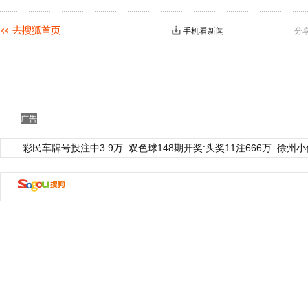
手机看新闻
分
广告
彩民车牌号投注中3.9万
双色球148期开奖:头奖11注666万
徐州小