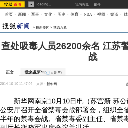
loading...
我的搜狐
邮件
首页
-
新闻
-
军事
-
文化
-
历史
-
体育
-
NBA
-
视频
-
娱谈
-
财
>
最新要闻
>
世态万象
查处吸毒人员26200余名 江
战
正文
我来说两句
(
人参与)
2014-10-10 11:47:06
来源：
新华网
新华网南京10月10日电（苏宫新 苏公
公安厅召开全省禁毒会战部署会，组织全
半年的禁毒会战。省禁毒委副主任、省禁
副厅长谢晓军出席会议并讲话。