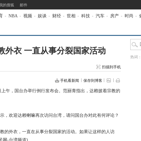
我的搜狐
邮件
育
-
NBA
-
视频
-
娱谈
-
财经
-
世相
-
科技
-
汽车
-
房产
-
时尚
-
教外衣 一直从事分裂国家活动
热词
扫描到手机
手机看新闻
保存到博客
日上午，国台办举行例行发布会。范丽青指出，达赖披着宗教的
，欢迎达赖喇嘛再次访问台湾，请问国台办对此有何评论？
的外衣，一直在从事分裂国家的活动。如果让这样的人访
民网-台湾频道)