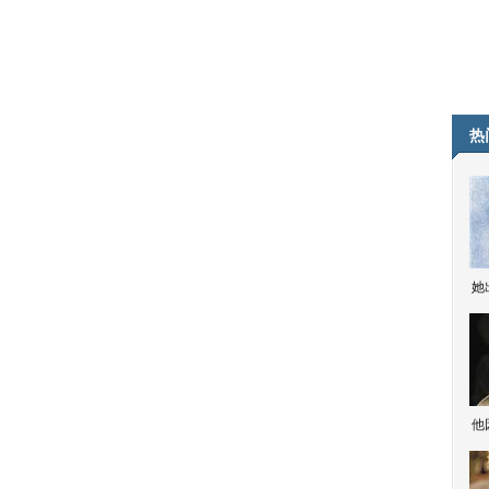
热
她
他