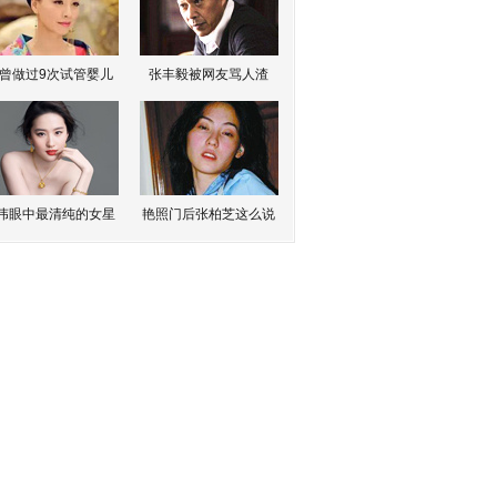
曾做过9次试管婴儿
张丰毅被网友骂人渣
伟眼中最清纯的女星
艳照门后张柏芝这么说