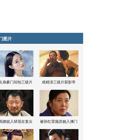
门图片
出身豪门却拍三级片
戏精演三级片获影帝
因嫖娼入狱现在复出
被孙红雷抛弃她入佛门