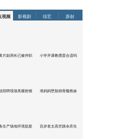
点视频
影视剧
综艺
原创
黄片副局长已被停职
小学开课教掼蛋合适吗
姐招聘现场美腿抢镜
准妈妈堕胎捐骨髓救妹
条生产场地环境肮脏
百岁老太高空跳伞庆生