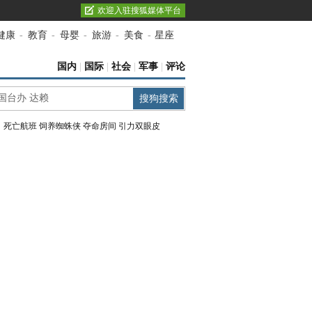
欢迎入驻搜狐媒体平台
健康
-
教育
-
母婴
-
旅游
-
美食
-
星座
国内
|
国际
|
社会
|
军事
|
评论
：
死亡航班
饲养蜘蛛侠
夺命房间
引力双眼皮