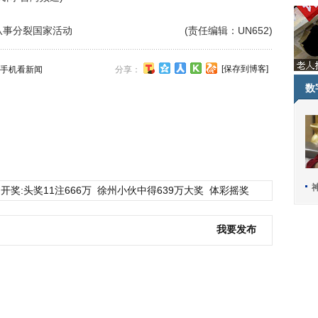
从事分裂国家活动
(责任编辑：UN652)
[保存到博客]
手机看新闻
分享：
数
开奖:头奖11注666万
徐州小伙中得639万大奖
体彩摇奖
我要发布