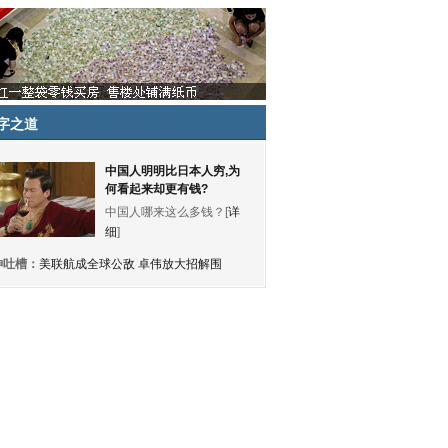
字之道
中国人明明比日本人穷,为
何看起来却更有钱?
中国人哪来这么多钱？[
详
细
]
神吐槽：
美联航成全球公敌 卓伟放大招解围