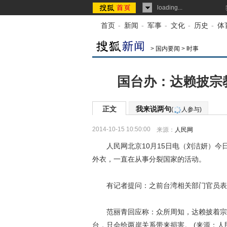
loading...
首页
-
新闻
-
军事
-
文化
-
历史
-
体
>
国内要闻
>
时事
国台办：达赖披宗
正文
我来说两句
(
人参与)
2014-10-15 10:50:00
来源：
人民网
人民网北京10月15日电（刘洁妍）今
外衣，一直在从事分裂国家的活动。
有记者提问：之前台湾相关部门官员表示
范丽青回应称：众所周知，达赖披着宗教
台，只会给两岸关系带来损害。 (来源：人