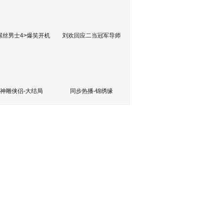
屌丝男士4>爆笑开机
刘欢回应二当冠军导师
神雕侠侣-大结局
同步热播-锦绣缘