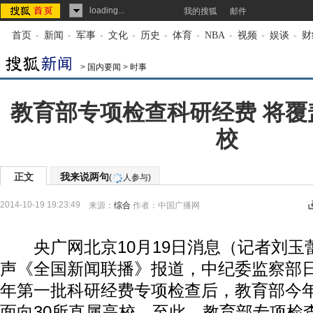
loading...
我的搜狐
邮件
首页
-
新闻
-
军事
-
文化
-
历史
-
体育
-
NBA
-
视频
-
娱谈
-
财
>
国内要闻
>
时事
教育部专项检查科研经费 将覆
校
正文
我来说两句
(
人参与)
2014-10-19 19:23:49
来源：
综合
作者：中国广播网
央广网北京10月19日消息（记者刘玉蕾
声《全国新闻联播》报道，中纪委监察部
年第一批科研经费专项检查后，教育部今
面向30所直属高校。至此，教育部专项检