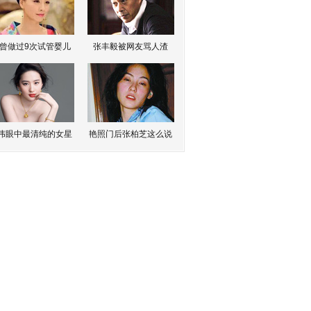
曾做过9次试管婴儿
张丰毅被网友骂人渣
伟眼中最清纯的女星
艳照门后张柏芝这么说