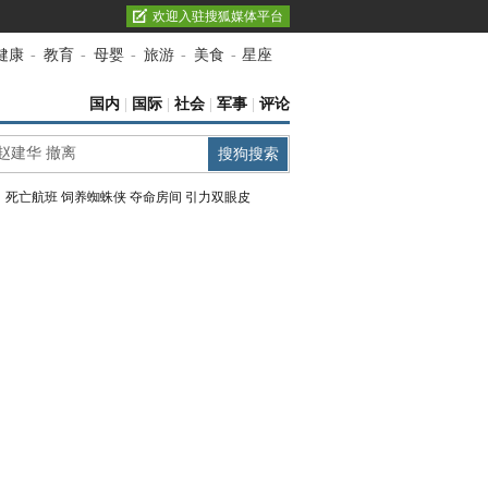
欢迎入驻搜狐媒体平台
健康
-
教育
-
母婴
-
旅游
-
美食
-
星座
国内
|
国际
|
社会
|
军事
|
评论
：
死亡航班
饲养蜘蛛侠
夺命房间
引力双眼皮