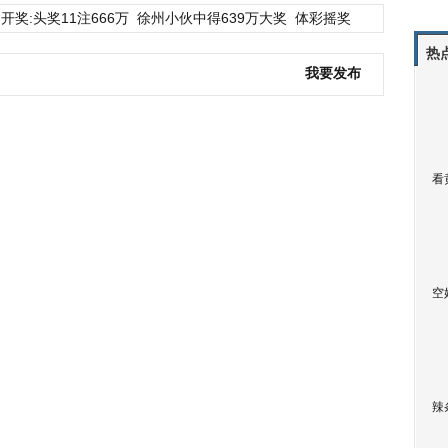
开奖:头奖11注666万
徐州小伙中得639万大奖
体彩摇奖
热
我要发布
看
空
辣