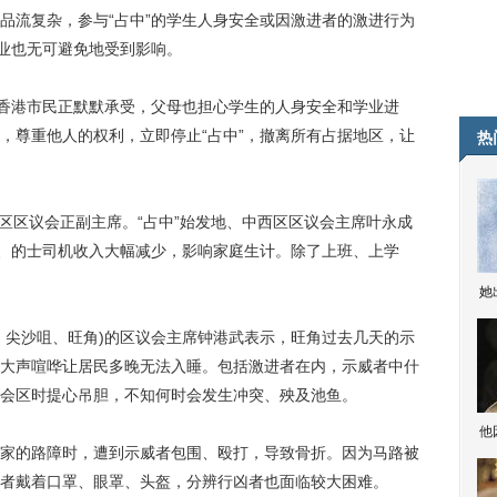
流复杂，参与“占中”的学生人身安全或因激进者的激进行为
学业也无可避免地受到影响。
香港市民正默默承受，父母也担心学生的人身安全和学业进
，尊重他人的权利，立即停止“占中”，撤离所有占据地区，让
热
区区议会正副主席。“占中”始发地、中西区区议会主席叶永成
士、的士司机收入大幅减少，影响家庭生计。除了上班、上学
她
尖沙咀、旺角)的区议会主席钟港武表示，旺角过去几天的示
大声喧哗让居民多晚无法入睡。包括激进者在内，示威者中什
会区时提心吊胆，不知何时会发生冲突、殃及池鱼。
他
的路障时，遭到示威者包围、殴打，导致骨折。因为马路被
者戴着口罩、眼罩、头盔，分辨行凶者也面临较大困难。