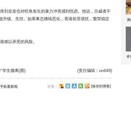
刘皇发也对旺角发生的暴力冲突感到忧虑。他说，示威者不
可能升级、失控。如果事态继续恶化，香港前景堪忧，繁荣稳定
她
港难以承受的风险。
卓
”学生撤离(图)
(责任编辑：un649)
[保存到博客]
手机看新闻
分享：