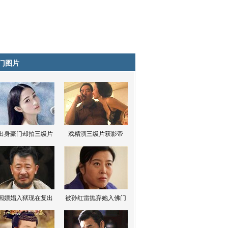
门图片
出身豪门却拍三级片
戏精演三级片获影帝
因嫖娼入狱现在复出
被孙红雷抛弃她入佛门