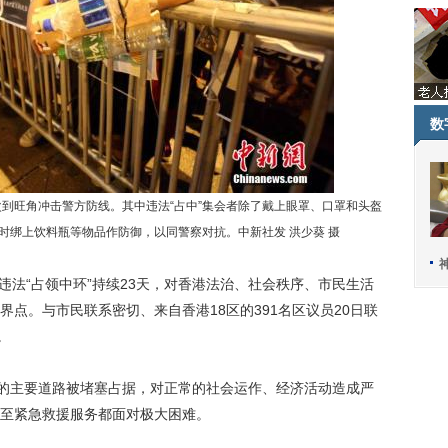
数
到旺角冲击警方防线。其中违法“占中”集会者除了戴上眼罩、口罩和头盔
时绑上饮料瓶等物品作防御，以同警察对抗。中新社发 洪少葵 摄
)违法“占领中环”持续23天，对香港法治、社会秩序、市民生活
点。与市民联系密切、来自香港18区的391名区议员20日联
。
的主要道路被堵塞占据，对正常的社会运作、经济活动造成严
至紧急救援服务都面对极大困难。