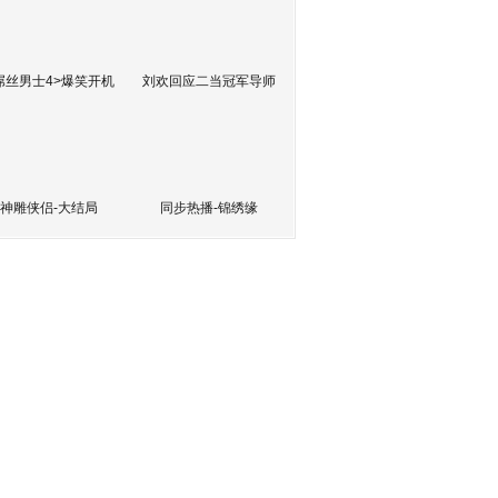
屌丝男士4>爆笑开机
刘欢回应二当冠军导师
神雕侠侣-大结局
同步热播-锦绣缘