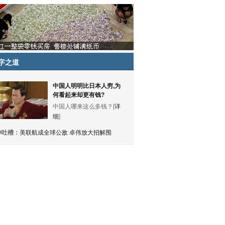
字之道
中国人明明比日本人穷,为
何看起来却更有钱?
中国人哪来这么多钱？[
详
细
]
神吐槽：
美联航成全球公敌 卓伟放大招解围