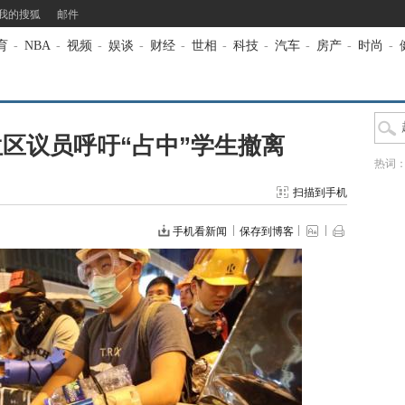
我的搜狐
邮件
育
-
NBA
-
视频
-
娱谈
-
财经
-
世相
-
科技
-
汽车
-
房产
-
时尚
-
多位区议员呼吁“占中”学生撤离
热词
扫描到手机
手机看新闻
保存到博客