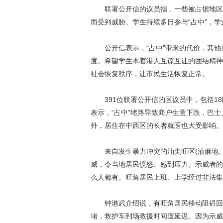
联署公开信的议员指，一些被占据地区品
而受到威胁。学生持续多日参与“占中”，
公开信表示，“占中”带来的代价，其他
度。希望学生本着港人互谅互让的团结精神
社会恢复秩序，让市民生活恢复正常。
391位联署公开信的区议员中，包括18
表示，“占中”堵路导致商户生意下跌，巴
外，居住在中西区的长者就医也大受影响。
来自发生暴力冲突的油尖旺区(油麻地、
威，令当地居民愤怒、感到压力。示威者的
么人都有。旺角居民上班、上学经过非法集
钟港武介绍说，有旺角居民移动阻碍回家
堵，救护车到场救援时间遭延迟。因为示威