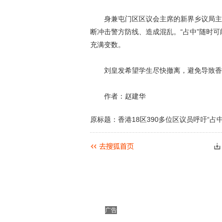
身兼屯门区区议会主席的新界乡议局主席
断冲击警方防线、造成混乱。“占中”随时
充满变数。
刘皇发希望学生尽快撤离，避免导致香
作者：赵建华
原标题：香港18区390多位区议员呼吁“占中
广告