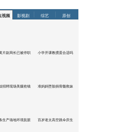
点视频
影视剧
综艺
原创
黄片副局长已被停职
小学开课教掼蛋合适吗
姐招聘现场美腿抢镜
准妈妈堕胎捐骨髓救妹
条生产场地环境肮脏
百岁老太高空跳伞庆生