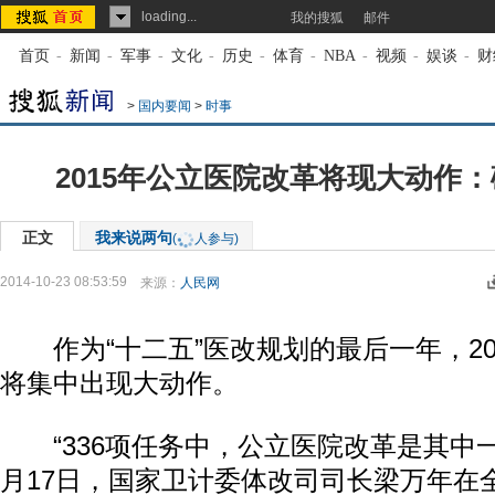
loading...
我的搜狐
邮件
首页
-
新闻
-
军事
-
文化
-
历史
-
体育
-
NBA
-
视频
-
娱谈
-
财
>
国内要闻
>
时事
2015年公立医院改革将现大动作
正文
我来说两句
(
人参与)
2014-10-23 08:53:59
来源：
人民网
作为“十二五”医改规划的最后一年，20
将集中出现大动作。
“336项任务中，公立医院改革是其中一
月17日，国家卫计委体改司司长梁万年在