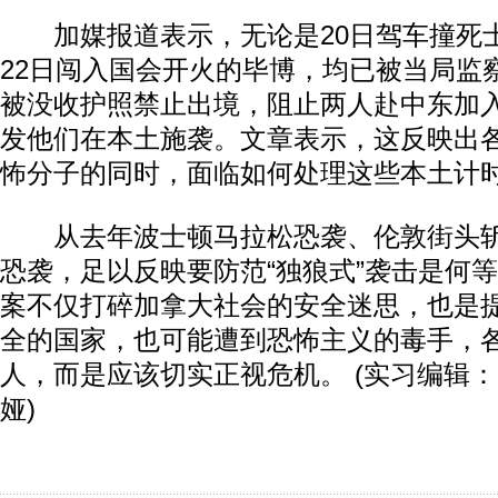
加媒报道表示，无论是20日驾车撞死
22日闯入国会开火的毕博，均已被当局监
被没收护照禁止出境，阻止两人赴中东加入
发他们在本土施袭。文章表示，这反映出各
怖分子的同时，面临如何处理这些本土计
从去年波士顿马拉松恐袭、伦敦街头斩
恐袭，足以反映要防范“独狼式”袭击是何
案不仅打碎加拿大社会的安全迷思，也是
全的国家，也可能遭到恐怖主义的毒手，
人，而是应该切实正视危机。 (实习编辑：
娅)