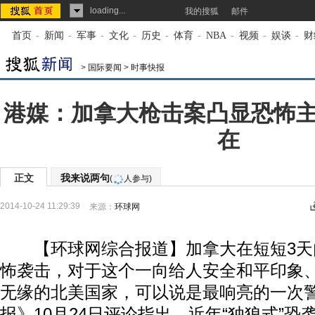
loading...
我的搜狐
邮件
首页
-
新闻
-
军事
-
文化
-
历史
-
体育
-
NBA
-
视频
-
娱谈
-
财
>
国际要闻
>
时事快报
港媒：加拿大枪击案凸显恐怖
在
正文
我来说两句
(
人参与)
2014-10-24 11:29:39
来源：
环球网
【环球网综合报道】加拿大在短短3天
怖袭击，对于这个一向给人安全和平印象
无缘的北美国家，可以说是最响亮的一次
报》10月24日评论指出，近年“独狼式”