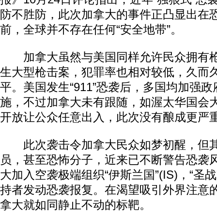
防不胜防，此次加拿大的事件正凸显出在
前，全球并不存在任何“安全地带”。
加拿大虽然与美国同样允许民众拥有枪
生大型枪击案，犯罪率也相对较低，久而
平。美国发生“911”恐袭后，多国均加强
施，不过加拿大未有跟随，如渥太华国会
开放让公众任意出入，此次没有酿成更严
此次袭击令加拿大民众如梦初醒，但其
员，甚至恐怖分子，近来已不断警告恐袭
大加入空袭极端组织“伊斯兰国”(IS)，“圣
持者发动恐袭报复。在渴望吸引外界注意
拿大就如同静止不动的标靶。