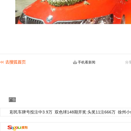
手机看新闻
分
广告
彩民车牌号投注中3.9万
双色球148期开奖:头奖11注666万
徐州小