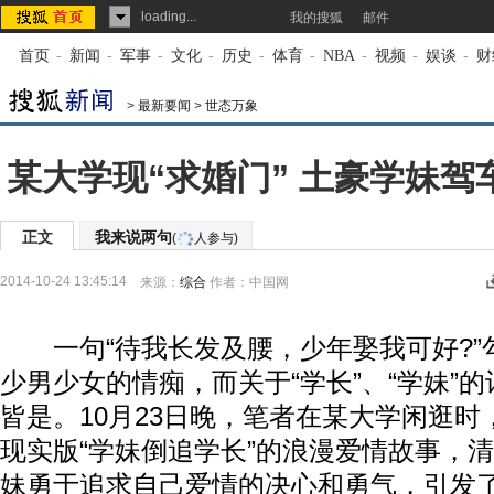
loading...
我的搜狐
邮件
首页
-
新闻
-
军事
-
文化
-
历史
-
体育
-
NBA
-
视频
-
娱谈
-
财
>
最新要闻
>
世态万象
某大学现“求婚门” 土豪学妹驾
正文
我来说两句
(
人参与)
2014-10-24 13:45:14
来源：
综合
作者：中国网
一句“待我长发及腰，少年娶我可好?”
少男少女的情痴，而关于“学长”、“学妹”
皆是。10月23日晚，笔者在某大学闲逛
现实版“学妹倒追学长”的浪漫爱情故事，清
妹勇于追求自己爱情的决心和勇气，引发