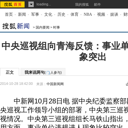
loading...
我的搜狐
邮件
首页
-
新闻
-
军事
-
文化
-
历史
-
体育
-
NBA
-
视频
-
娱谈
-
财
>
国内要闻
>
时事
中央巡视组向青海反馈：事业
象突出
正文
我来说两句
(
人参与)
2014-10-28 18:42:00
来源：
中国新闻网
中新网10月28日电 据中央纪委监察部
央巡视工作领导小组的部署，中央第三巡
视情况。中央第三巡视组组长马铁山指出
用方面，事业单位违规进人现象比较突出