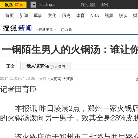
loading...
我的搜狐
邮件
首页
-
新闻
-
军事
-
文化
-
历史
-
体育
-
NBA
-
视频
-
娱谈
-
财
>
最新要闻
>
世态万象
一锅陌生男人的火锅汤：谁让
正文
我来说两句
(
人参与)
2014-11-03 04:26:05
来源：
大河网-大河报
记者田育臣
本报讯 昨日凌晨2点，郑州一家火锅店
的火锅汤泼向另一男子，致其全身23%皮
该火锅店位于郑州市二七路与西里路交