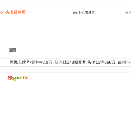
手机看新闻
分
广告
彩民车牌号投注中3.9万
双色球148期开奖:头奖11注666万
徐州小