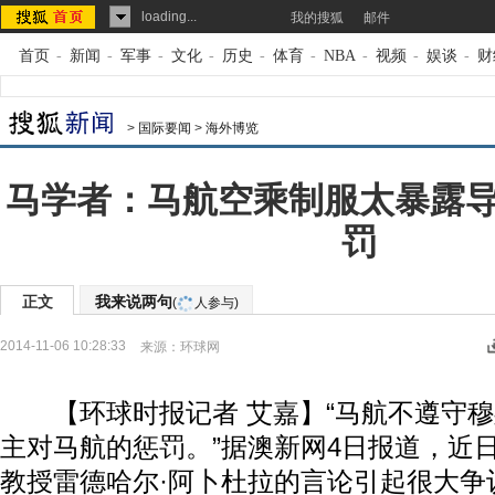
loading...
我的搜狐
邮件
首页
-
新闻
-
军事
-
文化
-
历史
-
体育
-
NBA
-
视频
-
娱谈
-
财
>
国际要闻
>
海外博览
马学者：马航空乘制服太暴露
罚
正文
我来说两句
(
人参与)
2014-11-06 10:28:33
来源：
环球网
【环球时报记者 艾嘉】“马航不遵守穆
主对马航的惩罚。”据澳新网4日报道，近
教授雷德哈尔·阿卜杜拉的言论引起很大争