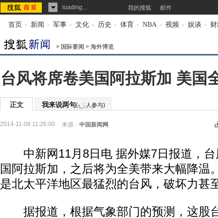
loading...
我的搜狐
邮件
首页
-
新闻
-
军事
-
文化
-
历史
-
体育
-
NBA
-
视频
-
娱谈
-
财
>
国际要闻
>
海外博览
台风将席卷美国阿拉斯加 美国
正文
我来说两句
(
人参与)
2014-11-08 11:26:00
来源：
中国新闻网
中新网11月8日电 据外媒7日报道，台风
国阿拉斯加，之后将为全美带来大幅降温
是北太平洋地区最猛烈的台风，破坏力甚至
据报道，根据气象部门的预测，这股台