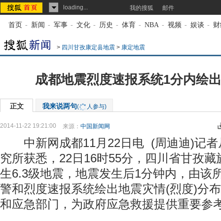
loading...
我的搜狐
邮件
首页
-
新闻
-
军事
-
文化
-
历史
-
体育
-
NBA
-
视频
-
娱谈
-
财
>
四川甘孜康定县地震
>
康定地震
成都地震烈度速报系统1分内绘
正文
我来说两句
(
人参与)
2014-11-22 19:21:00
来源：
中国新闻网
中新网成都11月22日电 (周迪迪)记
究所获悉，22日16时55分，四川省甘孜
生6.3级地震，地震发生后1分钟内，由该
警和烈度速报系统绘出地震灾情(烈度)分
和应急部门，为政府应急救援提供重要参