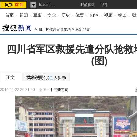
loading...
我的搜狐
邮件
首页
-
新闻
-
军事
-
文化
-
历史
-
体育
-
NBA
-
视频
-
娱谈
-
财
>
四川甘孜康定县地震
>
康定地震
四川省军区救援先遣分队抢救
(图)
正文
我来说两句
(
人参与)
2014-11-22 20:31:00
来源：
中国新闻网