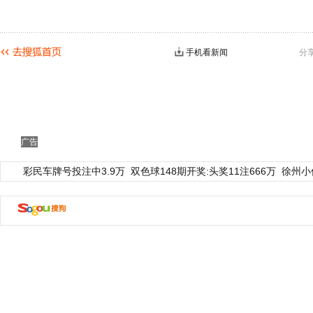
手机看新闻
分
广告
彩民车牌号投注中3.9万
双色球148期开奖:头奖11注666万
徐州小