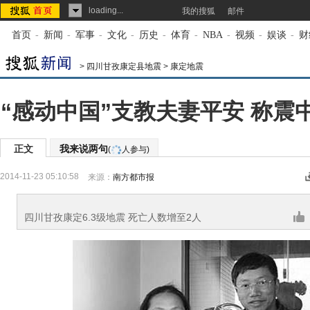
loading...
我的搜狐
邮件
首页
-
新闻
-
军事
-
文化
-
历史
-
体育
-
NBA
-
视频
-
娱谈
-
财
>
四川甘孜康定县地震
>
康定地震
“感动中国”支教夫妻平安 称震
正文
我来说两句
(
人参与)
2014-11-23 05:10:58
来源：
南方都市报
四川甘孜康定6.3级地震 死亡人数增至2人