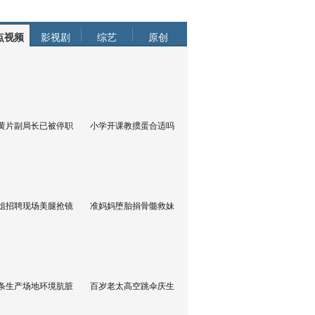
点视频
影视剧
综艺
原创
黄片副局长已被停职
小学开课教掼蛋合适吗
姐招聘现场美腿抢镜
准妈妈堕胎捐骨髓救妹
条生产场地环境肮脏
百岁老太高空跳伞庆生