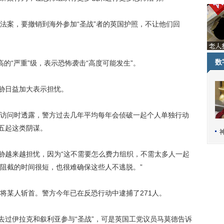
案，要撤销到海外参加“圣战”者的英国护照，不让他们回
数
“严重”级，表示恐怖袭击“高度可能发生”。
胁日益加大表示担忧。
问时透露，警方过去几年平均每年会侦破一起个人单独行动
四五起这类阴谋。
胁越来越担忧，因为“这不需要怎么费力组织，不需太多人一起
阻截的时间很短，也很难确保这些人不逃脱。”
某人斩首。警方今年已在反恐行动中逮捕了271人。
过伊拉克和叙利亚参与“圣战”，可是英国工党议员马莫德告诉