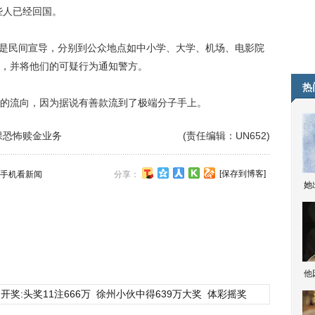
些人已经回国。
是民间宣导，分别到公众地点如中小学、大学、机场、电影院
，并将他们的可疑行为通知警方。
热
流向，因为据说有善款流到了极端分子手上。
保恐怖赎金业务
(责任编辑：UN652)
[保存到博客]
手机看新闻
分享：
她
他
开奖:头奖11注666万
徐州小伙中得639万大奖
体彩摇奖