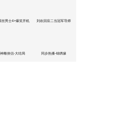
屌丝男士4>爆笑开机
刘欢回应二当冠军导师
神雕侠侣-大结局
同步热播-锦绣缘