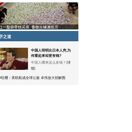
字之道
中国人明明比日本人穷,为
何看起来却更有钱?
中国人哪来这么多钱？[
详
细
]
神吐槽：
美联航成全球公敌 卓伟放大招解围