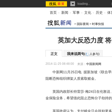
loading...
首页
-
新闻
-
军事
-
文化
-
历史
-
体
>
国际要闻
>
时事快报
英加大反恐力度 
正文
我来说两句
(
人参与)
2014-11-25 08:48:00
来源：
中国新闻网
中新网11月25日电 据新加坡《联合早
阻断恐怖组织绑架人质索取赎金。
英国内政部长特雷莎·梅24日在伦敦说，
金保险业务，希望借此阻止恐怖分子劫持的
英国政府认为，支付赎金只会鼓励更多绑