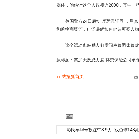
媒体，他估计这个人数接近2000，其中一
英国警方24日启动“反恐意识周”，重点
和购物商场等，广泛讲解如何辨认可疑人物
这个运动也鼓励人们质问慈善团体善款的
原标题：英加大反恐力度 将禁保险公司承
广告
彩民车牌号投注中3.9万
双色球148期