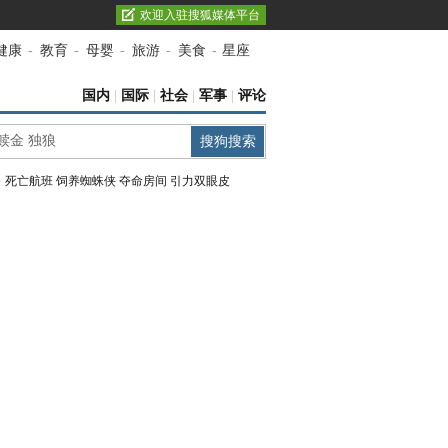
欢迎入驻搜狐媒体平台
健康
-
教育
-
母婴
-
旅游
-
美食
-
星座
国内
|
国际
|
社会
|
军事
|
评论
：
死亡航班
饲养蜘蛛侠
夺命房间
引力双眼皮