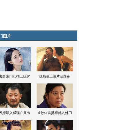
门图片
出身豪门却拍三级片
戏精演三级片获影帝
因嫖娼入狱现在复出
被孙红雷抛弃她入佛门