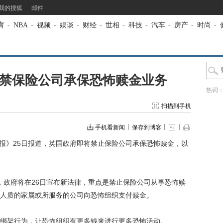
我的搜狐
邮件
育
-
NBA
-
视频
-
娱谈
-
财经
-
世相
-
科技
-
汽车
-
房产
-
时尚
-
将禁保险公司承保恐怖赎金业务
热词
扫描到手机
手机看新闻
保存到博客
报》25日报道，英国政府即将禁止保险公司承保恐怖赎金，以
政府将在26日宣布新法律，重点是禁止保险公司从事恐怖赎
人质的家属或所服务的公司向恐怖组织支付赎金。
架行为，让恐怖组织有更多钱来进行更多恐怖活动。