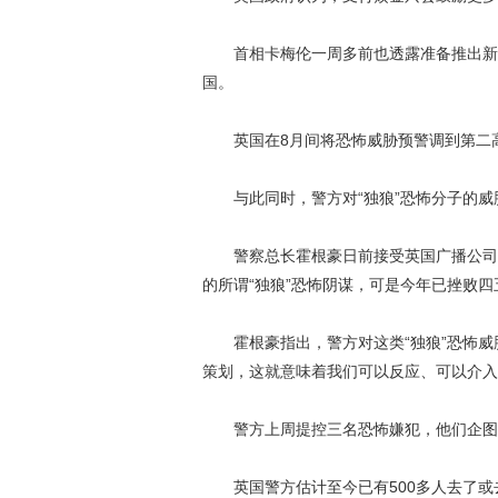
首相卡梅伦一周多前也透露准备推出新法
国。
英国在8月间将恐怖威胁预警调到第二高的
与此同时，警方对“独狼”恐怖分子的威
警察总长霍根豪日前接受英国广播公司访
的所谓“独狼”恐怖阴谋，可是今年已挫败
霍根豪指出，警方对这类“独狼”恐怖威
策划，这就意味着我们可以反应、可以介入
警方上周提控三名恐怖嫌犯，他们企图将
英国警方估计至今已有500多人去了或去