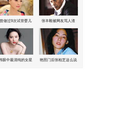
曾做过9次试管婴儿
张丰毅被网友骂人渣
伟眼中最清纯的女星
艳照门后张柏芝这么说