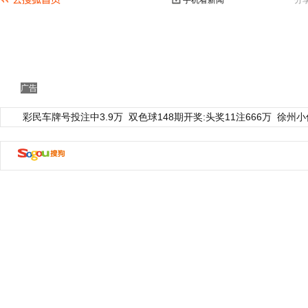
手机看新闻
分
广告
彩民车牌号投注中3.9万
双色球148期开奖:头奖11注666万
徐州小