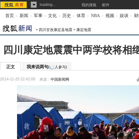
loading...
我的搜狐
邮件
首页
-
新闻
-
军事
-
文化
-
历史
-
体育
-
NBA
-
视频
-
娱谈
-
财
>
四川甘孜康定县地震
>
康定地震
四川康定地震震中两学校将相继
正文
我来说两句
(
人参与)
2014-11-25 22:42:00
来源：
中国新闻网