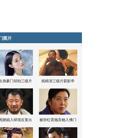
门图片
出身豪门却拍三级片
戏精演三级片获影帝
因嫖娼入狱现在复出
被孙红雷抛弃她入佛门