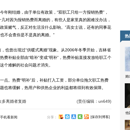
年刚结婚，由于单位有政策，“双职工只给一方报销热费”，
十几对因为报销热费而离婚的，有些人是家里真的困难没办法，
政策赌气，反正对生活没什么影响。”高女士说，还有的同事花
位也不会查你是不是真的离婚。”
热
也曾出现过“供暖式离婚”现象。从2006年冬季开始，吉林省
费补贴全部由“暗补”变成“明补”，热费补贴直接发放给职工个
这个难解的社会问题才消失。
她
点。热费“明补”后，补贴打入工资，部分单位拖欠职工热费
题也将缓解，热用户和供热企业的利益都将得到有效保障。
滨众多离婚者复婚
(责任编辑：un649)
他
[保存到博客]
手机看新闻
分享：