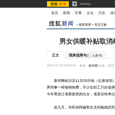
loading...
首页
-
新闻
-
军事
-
文化
-
历史
-
体
>
最新要闻
>
世态万象
男女供暖补贴取消
正文
我来说两句
(
人参与)
2014-11-26 06:50:44
来源：
新华网
作者：张玥
新华网哈尔滨11月25日电（记者张玥
男同事一样报销热费，不少女职工只好选择
今年黑龙江省新政策的出台，省直在哈单位热
前几天，市民孙阿姨和丈夫到南岗区民政