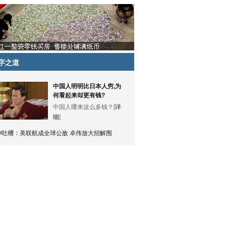
字之道
中国人明明比日本人穷,为
何看起来却更有钱?
中国人哪来这么多钱？[
详
细
]
神吐槽：
美联航成全球公敌 卓伟放大招解围