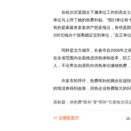
在哈尔滨某国企下属单位工作的高女士今
单位马上停了她的热费补贴。“我们单位有
有的是家庭有多套房产想多报点，有些是跟
200元钱办个假离婚证交到单位，“反正单
同样是北方城市，长春市在2006年之前，
在全省范围内全面推进供热体制改革，职工热
人，不论男女由居民向供热单位缴纳热费，
许多市民呼吁，热费明补的脚步应该快一
的情况将得到改善，供热企业热费陈欠的问
原标题：供热费“暗补”变“明补”引发哈尔