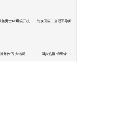
屌丝男士4>爆笑开机
刘欢回应二当冠军导师
神雕侠侣-大结局
同步热播-锦绣缘