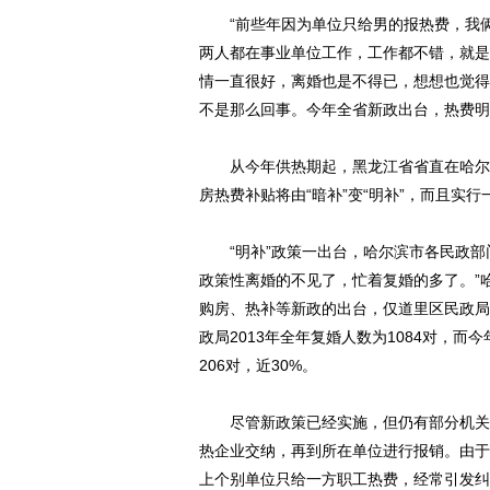
“前些年因为单位只给男的报热费，我俩6
两人都在事业单位工作，工作都不错，就是
情一直很好，离婚也是不得已，想想也觉得
不是那么回事。今年全省新政出台，热费明
从今年供热期起，黑龙江省省直在哈尔滨
房热费补贴将由“暗补”变“明补”，而且实
“明补”政策一出台，哈尔滨市各民政部
政策性离婚的不见了，忙着复婚的多了。”
购房、热补等新政的出台，仅道里区民政局前
政局2013年全年复婚人数为1084对，而今
206对，近30%。
尽管新政策已经实施，但仍有部分机关、
热企业交纳，再到所在单位进行报销。由于
上个别单位只给一方职工热费，经常引发纠