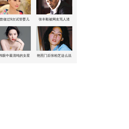
曾做过9次试管婴儿
张丰毅被网友骂人渣
伟眼中最清纯的女星
艳照门后张柏芝这么说