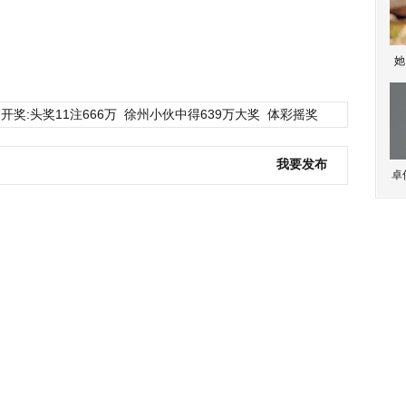
她
开奖:头奖11注666万
徐州小伙中得639万大奖
体彩摇奖
我要发布
卓