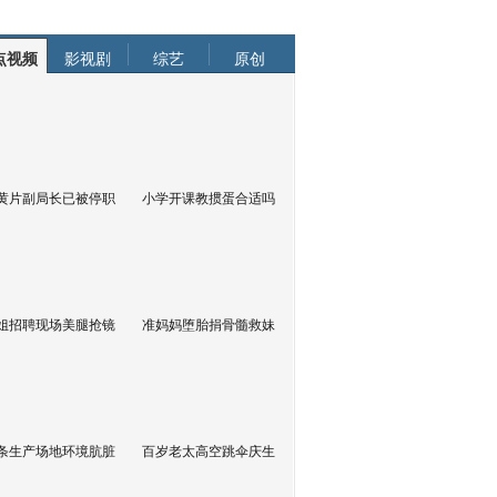
点视频
影视剧
综艺
原创
黄片副局长已被停职
小学开课教掼蛋合适吗
姐招聘现场美腿抢镜
准妈妈堕胎捐骨髓救妹
条生产场地环境肮脏
百岁老太高空跳伞庆生