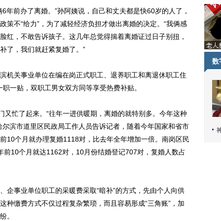
年前办了离婚。”孙阿姨说，自己和丈夫都是快60岁的人了，
政策不“给力”，为了减轻经济负担才做出离婚的决定。“我俩感
脸红，不敢告诉孩子。这几年总觉得揣着离婚证过日子别扭，
补了，我们就赶紧复婚了。”
数
机关事业单位在编在岗正式职工、退养职工和离退休职工住
行一职一贴，双职工男女双方同等享受热费补贴。
门又忙了起来。“往年一进供暖期，离婚的就特别多。今年这种
哈尔滨市道里区民政局工作人员告诉记者，随着今年国家和省市
10个月就办理复婚1118对，比去年全年增加一倍。南岗区民
年前10个月就达1162对，10月份结婚登记707对，复婚人数占
企事业单位职工的采暖费采取“暗补”的方式，先由个人向供
这种缴费方式不仅过程复杂繁琐，而且容易形成“三角账”，加
纷。