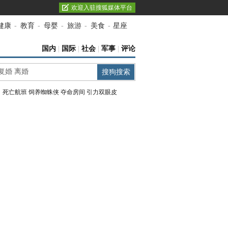
欢迎入驻搜狐媒体平台
健康
-
教育
-
母婴
-
旅游
-
美食
-
星座
国内
|
国际
|
社会
|
军事
|
评论
：
死亡航班
饲养蜘蛛侠
夺命房间
引力双眼皮