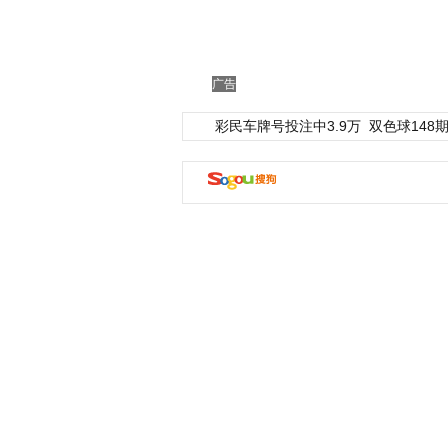
广告
彩民车牌号投注中3.9万
双色球148期