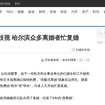
我的搜狐
邮件
育
-
NBA
-
视频
-
娱谈
-
财经
-
世相
-
科技
-
汽车
-
房产
-
时尚
-
歧视 哈尔滨众多离婚者忙复婚
热词
扫描到手机
手机看新闻
保存到博客
）以往供暖季，由于一些机关和企事业单位的已婚女职工不能和
和丈夫假离婚以报销热费，“供暖式离婚”现象应运而生。随着
费由“暗补”变“明补”，许多人又开始忙着复婚。
局婚姻登记处办理了复婚，结束了6年的“假离婚”。