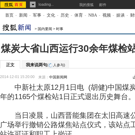
loading...
我的搜狐
邮件
首页
-
新闻
-
军事
-
文化
-
历史
-
体育
-
NBA
-
视频
-
娱谈
-
财
>
国内要闻
>
时事
煤炭大省山西运行30余年煤检
正文
我来说两句
(
人参与)
2014-12-01 15:20:00
来源：
中国新闻网
中新社太原12月1日电 (胡健)中国煤炭
年的1165个煤检站1日正式退出历史舞台
当日凌晨，山西晋能集团在太旧高速公
广场举行撤销公路煤焦站点仪式，该站点
站许可证和职工上岗证。