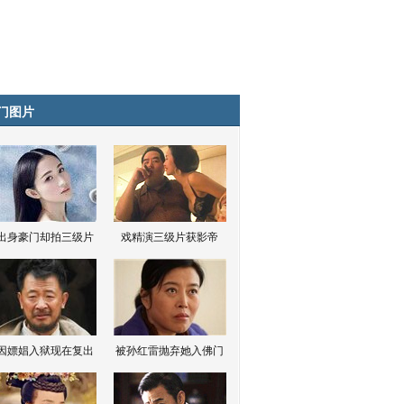
门图片
出身豪门却拍三级片
戏精演三级片获影帝
因嫖娼入狱现在复出
被孙红雷抛弃她入佛门