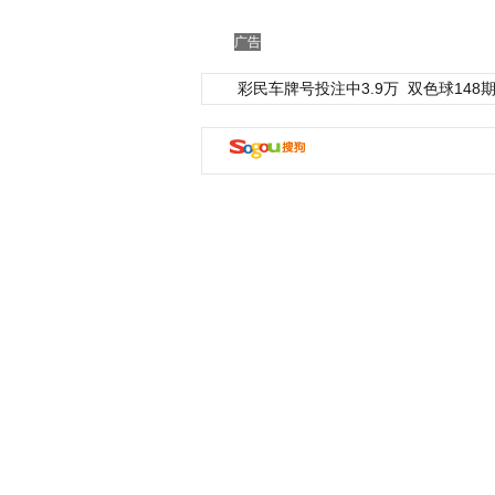
广告
彩民车牌号投注中3.9万
双色球148期