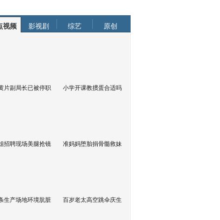
点视频
影视剧
综艺
原创
黄片副局长已被停职
小学开课教掼蛋合适吗
姐招聘现场美腿抢镜
准妈妈堕胎捐骨髓救妹
条生产场地环境肮脏
百岁老太高空跳伞庆生