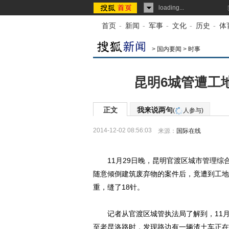
loading...
首页
-
新闻
-
军事
-
文化
-
历史
-
体
>
国内要闻
>
时事
昆明6城管遭工
正文
我来说两句
(
人参与)
2014-12-02 08:56:03
来源：
国际在线
11月29日晚，昆明官渡区城市管理综
随意倾倒建筑废弃物的案件后，竟遭到工地
重，缝了18针。
记者从官渡区城管执法局了解到，11月2
至老昆洛路时，发现路边有一辆渣土车正在