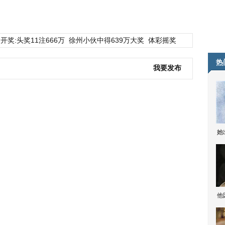
开奖:头奖11注666万
徐州小伙中得639万大奖
体彩摇奖
热
我要发布
她
他