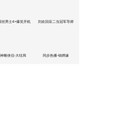
屌丝男士4>爆笑开机
刘欢回应二当冠军导师
神雕侠侣-大结局
同步热播-锦绣缘