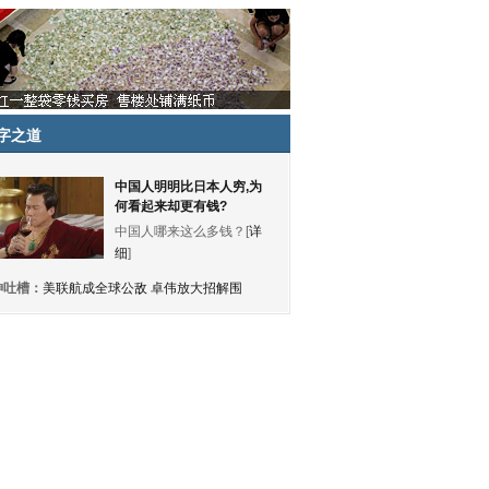
字之道
中国人明明比日本人穷,为
何看起来却更有钱?
中国人哪来这么多钱？[
详
细
]
神吐槽：
美联航成全球公敌 卓伟放大招解围