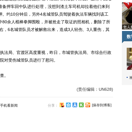
准备押车回中队进行处理，没想到渣土车司机却拉着他们来到
押。约10分钟后，另外4名城管队员驾驶着执法车辆找到该工
中80余人棍棒拳脚围殴，并被抢走了取证的照相机，删除了所
左右，6名城管队员才被解救出来，造成3人轻伤、3人重伤，其
数
法局、官渡区高度重视，昨日，市城管执法局、市综合行政
院对受伤城管队员进行了慰问。
查。
(责任编辑：UN628)
[保存到博客]
手机看新闻
分享：