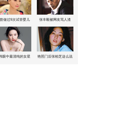
曾做过9次试管婴儿
张丰毅被网友骂人渣
伟眼中最清纯的女星
艳照门后张柏芝这么说