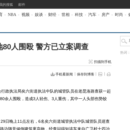
我的搜狐
邮件
育
-
NBA
-
视频
-
娱谈
-
财经
-
世相
-
科技
-
汽车
-
房产
-
时尚
-
地80人围殴 警方已立案调查
热词
扫描到手机
手机看新闻
保存到博客
合行政执法局矣六街道执法中队的城管队员在老昆洛路查获一起
80余人围殴，造成3人轻伤、3人重伤，其中一人头部伤势较
9日晚上11点左右，6名矣六街道城管执法中队城管队员巡查
路边随意倾倒建筑废弃物，经查问得知该车来自广卫村十四冶