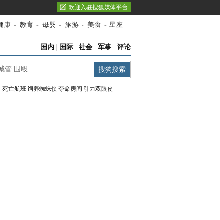
欢迎入驻搜狐媒体平台
健康
-
教育
-
母婴
-
旅游
-
美食
-
星座
国内
|
国际
|
社会
|
军事
|
评论
：
死亡航班
饲养蜘蛛侠
夺命房间
引力双眼皮