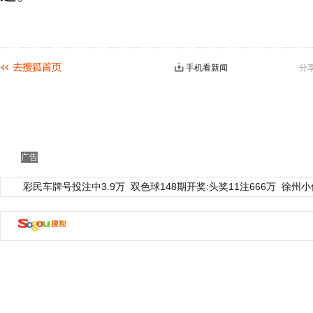
手机看新闻
分
广告
彩民车牌号投注中3.9万
双色球148期开奖:头奖11注666万
徐州小