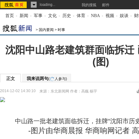
loading...
我的搜狐
邮件
首页
-
新闻
-
军事
-
文化
-
历史
-
体育
-
NBA
-
视频
-
娱谈
-
财
>
国内要闻
>
时事
沈阳中山路老建筑群面临拆迁
(图)
正文
我来说两句
(
人参与)
2014-12-02 14:30:10
来源：
东北新闻网
作者：高巍 杨宇
中山路一批老建筑面临拆迁，挂牌“沈阳市历
-图片由华商晨报 华商响网记者 高