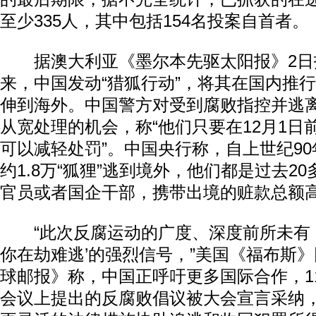
至少335人，其中包括154名投案自首者。
据澳大利亚《墨尔本先驱太阳报》2日
来，中国发动“猎狐行动”，将其在国内推
伸到海外。中国警方对受到腐败指控并逃
从宽处理的机会，称“他们只要在12月1日
可以减轻处罚”。中国央行称，自上世纪9
约1.8万“狐狸”逃到境外，他们都是过去2
官员或者国企干部，携带出境的赃款总额高
“此次反腐运动的广度、深度前所未有，
你在劫难逃’的强烈信号，”美国《福布斯
球邮报》称，中国正呼吁更多国际合作，11
会议上提出的反腐败倡议被大会宣言采纳