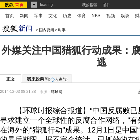
loading...
我的搜狐
邮件
首页
-
新闻
-
军事
-
文化
-
历史
-
体育
-
NBA
-
视频
-
娱谈
-
财
>
国内要闻
>
时事
外媒关注中国猎狐行动成果：
逃
正文
我来说两句
(
人参与)
2014-12-03 08:21:38
来源：
环球网
【环球时报综合报道】“中国反腐败已
寻求建立一个全球性的反腐合作网络，”有
在海外的“猎狐行动”成果。12月1日是中国
的最后期限，据不完全统计，已抓获的在