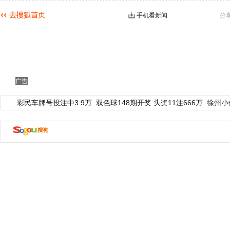
手机看新闻
分
广告
彩民车牌号投注中3.9万
双色球148期开奖:头奖11注666万
徐州小