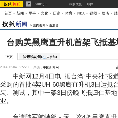
loading...
我的搜狐
邮件
首页
-
新闻
-
军事
-
文化
-
历史
-
体育
-
NBA
-
视频
-
娱谈
-
财
>
国内要闻
>
港澳台
台购美黑鹰直升机首架飞抵基地
正文
我来说两句
(
人参与)
2014-12-04 09:55:00
来源：
中国新闻网
中新网12月4日电 据台湾“中央社”报
采购的首批4架UH-60黑鹰直升机3日运
装、测试，其中一架3日傍晚飞抵归仁基地
业。
台湾陆军航特部表示，这4架黑鹰直升机