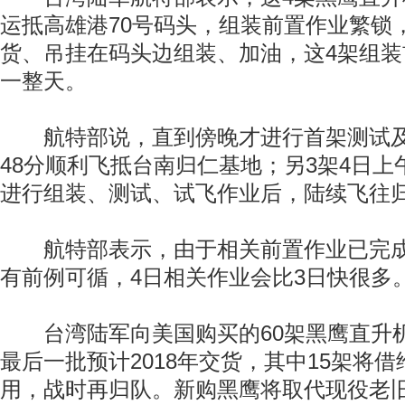
运抵高雄港70号码头，组装前置作业繁锁
货、吊挂在码头边组装、加油，这4架组
一整天。
航特部说，直到傍晚才进行首架测试及
48分顺利飞抵台南归仁基地；另3架4日上
进行组装、测试、试飞作业后，陆续飞往
航特部表示，由于相关前置作业已完成
有前例可循，4日相关作业会比3日快很多
台湾陆军向美国购买的60架黑鹰直升机
最后一批预计2018年交货，其中15架将借
用，战时再归队。新购黑鹰将取代现役老旧的