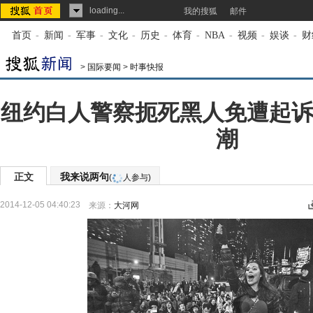
loading...
我的搜狐
邮件
首页
-
新闻
-
军事
-
文化
-
历史
-
体育
-
NBA
-
视频
-
娱谈
-
财
>
国际要闻
>
时事快报
纽约白人警察扼死黑人免遭起诉
潮
正文
我来说两句
(
人参与)
2014-12-05 04:40:23
来源：
大河网