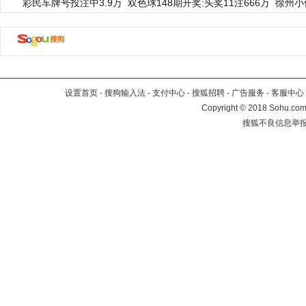
彩民车牌号投注中3.9万
双色球148期开奖:头奖11注666万
徐州小
设置首页
-
搜狗输入法
-
支付中心
-
搜狐招聘
-
广告服务
-
客服中心
Copyright
©
2018 Sohu.com 
搜狐不良信息举