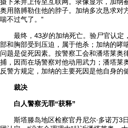
摄下来并上传至互联网。录像显示，加纳
奥用胳膊勒住他的脖子。加纳多次恳求对方
喘不过气了。”
最终，43岁的加纳死亡。验尸官认定
部和胸部受到压迫，属于他杀；加纳的哮
问题是促死因素。按警察工会和潘塔莱奥
捕，因而在场警察对他动用武力；潘塔莱
反警方规定，加纳的主要死因是他自身的
裁决
白人警察无罪“获释”
斯塔滕岛地区检察官丹尼尔·多诺万3日