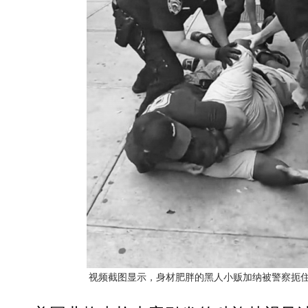
视频截图显示，身材肥胖的黑人小贩加纳被警察扼住