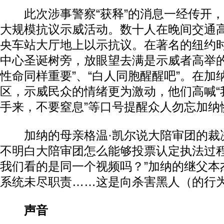
此次涉事警察“获释”的消息一经传开，
大规模抗议示威活动。数十人在晚间交通
央车站大厅地上以示抗议。在著名的纽约
中心圣诞树旁，放眼望去满是示威者高举的
性命同样重要”、“白人同胞醒醒吧”。在加
区，示威民众的情绪更为激动，他们高喊“我
手来，不要窒息”等口号提醒众人勿忘加纳
加纳的母亲格温·凯尔说大陪审团的裁决将
不明白大陪审团怎么能够投票认定执法过
我们看的是同一个视频吗？”加纳的继父本杰
系统未尽职责……这是向杀害黑人（的行为
声音