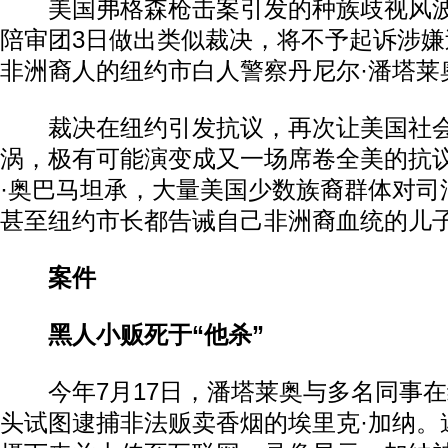
美国弗格森枪击案引发的种族歧视风波
陪审团3日做出类似裁决，将不予起诉涉
非洲裔人的纽约市白人警察丹尼尔·潘塔莱
裁决在纽约引发抗议，再次让美国社会陷
涡，极有可能演变成又一场席卷全美的抗
·奥巴马坦承，大量美国少数族裔群体对司
甚至纽约市长都告诫自己非洲裔血统的儿子
案件
黑人小贩死于“他杀”
今年7月17日，潘塔莱奥与多名同事在
头试图逮捕非法贩卖香烟的埃里克·加纳。