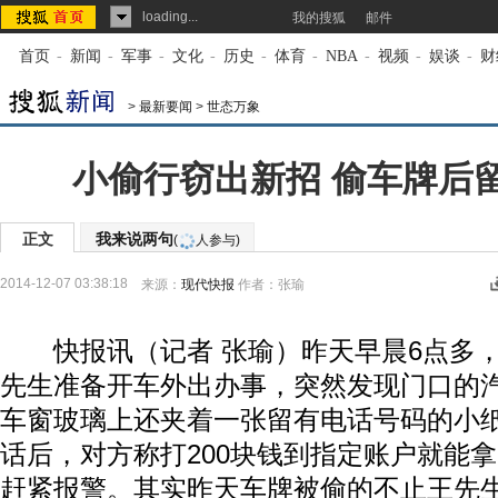
loading...
我的搜狐
邮件
首页
-
新闻
-
军事
-
文化
-
历史
-
体育
-
NBA
-
视频
-
娱谈
-
财
>
最新要闻
>
世态万象
小偷行窃出新招 偷车牌后
正文
我来说两句
(
人参与)
2014-12-07 03:38:18
来源：
现代快报
作者：张瑜
快报讯（记者 张瑜）昨天早晨6点多，
先生准备开车外出办事，突然发现门口的
车窗玻璃上还夹着一张留有电话号码的小
话后，对方称打200块钱到指定账户就能
赶紧报警。其实昨天车牌被偷的不止王先