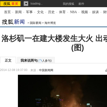
loading...
我的搜狐
邮件
首页
-
新闻
-
军事
-
文化
-
历史
-
体育
-
NBA
-
视频
-
娱谈
-
财
>
国际要闻
>
海外博览
洛杉矶一在建大楼发生大火 出动
(图)
正文
我来说两句
(
人参与)
2014-12-08 19:37:00
来源：
中国新闻网