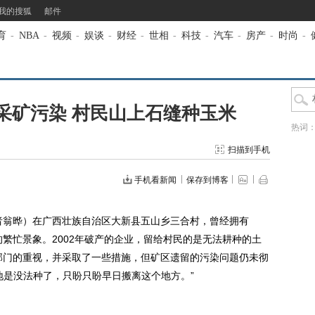
我的搜狐
邮件
育
-
NBA
-
视频
-
娱谈
-
财经
-
世相
-
科技
-
汽车
-
房产
-
时尚
-
采矿污染 村民山上石缝种玉米
热词
扫描到手机
手机看新闻
保存到博客
者翁晔）在广西壮族自治区大新县五山乡三合村，曾经拥有
的繁忙景象。2002年破产的企业，留给村民的是无法耕种的土
关部门的重视，并采取了一些措施，但矿区遗留的污染问题仍未彻
地是没法种了，只盼只盼早日搬离这个地方。”