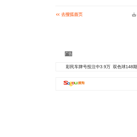
广告
彩民车牌号投注中3.9万
双色球148期