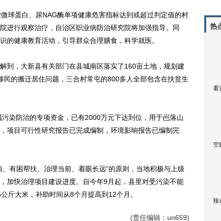
微球蛋白、尿NAG酶单项健康危害指标达到或超过判定值的村
热
院进行观察治疗，自治区职业病防治研究院将加强指导。同
识的健康教育活动，引导群众合理膳食，科学就医。
到，大新县有关部门在县城南区落实了160亩土地，规划建
生态移民的搬迁居住问题，三合村常屯的800多人全部包含在扶贫生
看
污染防治的专项资金，已有2000万元下达到位，用于岜落山
，项目可行性研究报告已完成编制，环境影响报告已编制完
空
、有困帮扶、治理当前、着眼长远”的原则，当地积极与上级
，加快治理项目建设进度。自今年9月起，县里对受污染不能
公斤大米，补助时间从8个月提高到12个月。
辣
(责任编辑：un659)