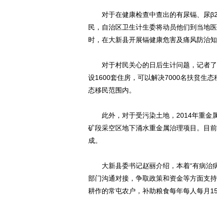
对于在健康检查中查出的有尿镉、尿β2
民，自治区卫生计生委将动员他们到当地医
时，在大新县开展镉健康危害及痛风防治知
对于村民关心的日后生计问题，记者了解
设1600套住房，可以解决7000名扶贫
态移民范围内。
此外，对于受污染土地，2014年重金属
矿段采空区地下涌水重金属治理项目。目前
成。
大新县委书记赵丽介绍，本着“有病治病
部门沟通对接，争取政策和资金等方面支持
耕作的常屯农户，补助粮食每年每人每月15