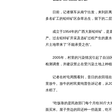
日前，记者驱车从南宁出发，来到距离崇左
多名矿工的铅锌矿区杂草丛生，留下的二层
成立于1954年的广西大新铅锌矿，是直
产。过去铅锌矿开采及选矿过程产生的废水
片土地带来了“不能承受之伤”。
2005年，村里的污染情况引起了自治
检测调查，并建议禁止在受污染土地上种植
记者在村屯周围看到，昔日的农田现在已
里放牛。放牛的村民黄纯普告诉记者，从2
水稻了。
“吃饭靠的是民政部门每个月给30斤大
面买米。屋子旁边的田还种一些蔬菜，吃不