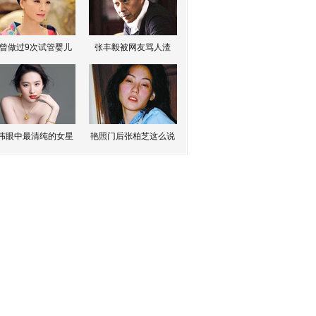
曾做过9次试管婴儿
张丰毅被网友骂人渣
伟眼中最清纯的女星
艳照门后张柏芝这么说