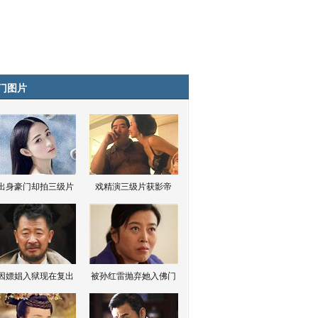
门图片
出身豪门却拍三级片
戏精演三级片获影帝
因嫖娼入狱现在复出
被孙红雷抛弃她入佛门