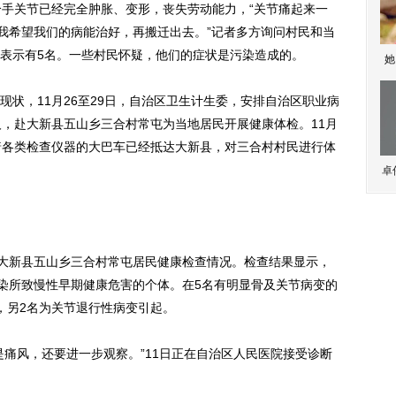
个手关节已经完全肿胀、变形，丧失劳动能力，“关节痛起来一
“我希望我们的病能治好，再搬迁出去。”记者多方询问村民和当
表示有5名。一些村民怀疑，他们的症状是污染造成的。
她
，11月26至29日，自治区卫生计生委，安排自治区职业病
人，赴大新县五山乡三合村常屯为当地居民开展健康体检。11月
着各类检查仪器的大巴车已经抵达大新县，对三合村村民进行体
卓
大新县五山乡三合村常屯居民健康检查情况。检查结果显示，
污染所致慢性早期健康危害的个体。在5名有明显骨及关节病变的
，另2名为关节退行性病变引起。
风，还要进一步观察。”11日正在自治区人民医院接受诊断