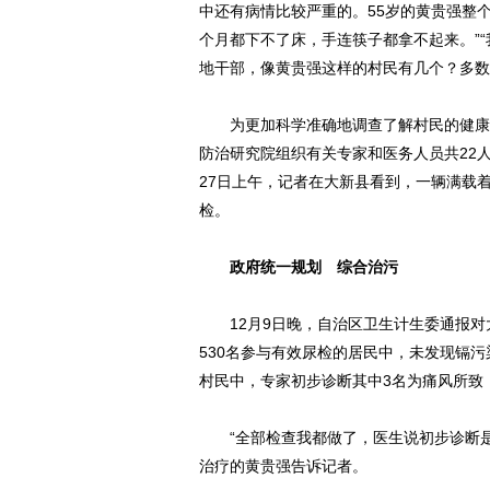
中还有病情比较严重的。55岁的黄贵强整
个月都下不了床，手连筷子都拿不起来。”
地干部，像黄贵强这样的村民有几个？多数
为更加科学准确地调查了解村民的健康现状
防治研究院组织有关专家和医务人员共22
27日上午，记者在大新县看到，一辆满载
检。
政府统一规划 综合治污
12月9日晚，自治区卫生计生委通报对
530名参与有效尿检的居民中，未发现镉
村民中，专家初步诊断其中3名为痛风所致
“全部检查我都做了，医生说初步诊断是痛
治疗的黄贵强告诉记者。