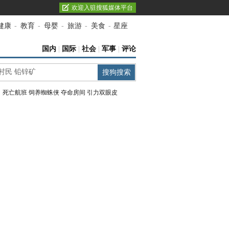
欢迎入驻搜狐媒体平台
健康
-
教育
-
母婴
-
旅游
-
美食
-
星座
国内
|
国际
|
社会
|
军事
|
评论
：
死亡航班
饲养蜘蛛侠
夺命房间
引力双眼皮