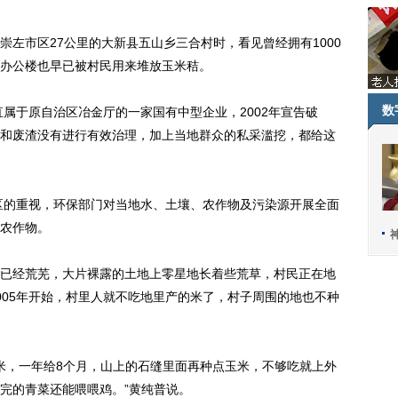
市区27公里的大新县五山乡三合村时，看见曾经拥有1000
办公楼也早已被村民用来堆放玉米秸。
数
属于原自治区冶金厅的一家国有中型企业，2002年宣告破
和废渣没有进行有效治理，加上当地群众的私采滥挖，都给这
区的重视，环保部门对当地水、土壤、农作物及污染源开展全面
农作物。
经荒芜，大片裸露的土地上零星地长着些荒草，村民正在地
005年开始，村里人就不吃地里产的米了，村子周围的地也不种
米，一年给8个月，山上的石缝里面再种点玉米，不够吃就上外
完的青菜还能喂喂鸡。”黄纯普说。