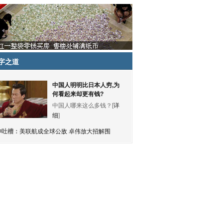
字之道
中国人明明比日本人穷,为
何看起来却更有钱?
中国人哪来这么多钱？[
详
细
]
神吐槽：
美联航成全球公敌 卓伟放大招解围