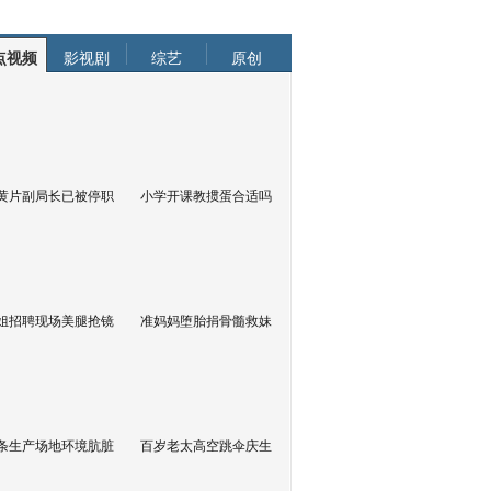
点视频
影视剧
综艺
原创
黄片副局长已被停职
小学开课教掼蛋合适吗
姐招聘现场美腿抢镜
准妈妈堕胎捐骨髓救妹
条生产场地环境肮脏
百岁老太高空跳伞庆生