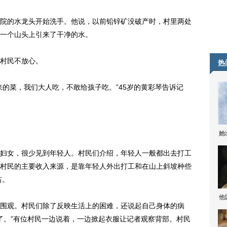
的水龙头开始洗手。他说，以前铅锌矿没破产时，村里两处
一个山头上引来了干净的水。
村民不放心。
热
菜，我们大人吃，不敢给孩子吃。”45岁的黄彩琴告诉记
她
女，很少见到年轻人。村民们介绍，年轻人一般都出去打工
村民的主要收入来源，是靠年轻人外出打工和在山上斜坡种些
右。
他
观。村民们除了反映生活上的困难，还说起自己身体的病
痛了。”有位村民一边说着，一边掀起衣服让记者观察背部。村民