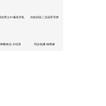
屌丝男士4>爆笑开机
刘欢回应二当冠军导师
神雕侠侣-大结局
同步热播-锦绣缘