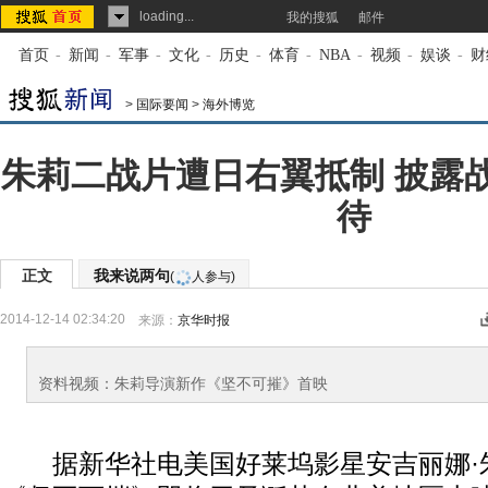
loading...
我的搜狐
邮件
首页
-
新闻
-
军事
-
文化
-
历史
-
体育
-
NBA
-
视频
-
娱谈
-
财
>
国际要闻
>
海外博览
朱莉二战片遭日右翼抵制 披露
待
正文
我来说两句
(
人参与)
2014-12-14 02:34:20
来源：
京华时报
资料视频：朱莉导演新作《坚不可摧》首映
据新华社电美国好莱坞影星安吉丽娜·