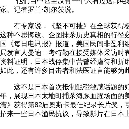
“他们当中甚至没有一个人看过这部电影
家、记者罗兰·凯尔茨说。
有专家说，《坚不可摧》在全球获得极
这种不思悔改、企图抹杀历史真相的行径
国《每日电讯报》报道，美国民间非盈利
局发言人曼迪－考特勒在接受媒体采访时表
资料证明，日本战俘集中营曾经虐待和折
如此，还有许多目击者和法医证言能够为此
这不是日本首次抵制触碰敏感话题的好莱
年，展现日本太地町捕杀海豚血腥场面的
湾》获得第82届奥斯卡最佳纪录长片奖，
招来一些日本渔民抗议，导致影片在日本