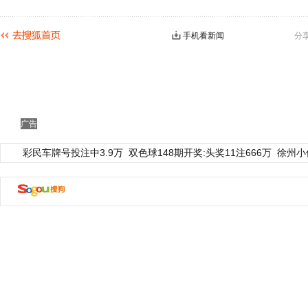
手机看新闻
分
广告
彩民车牌号投注中3.9万
双色球148期开奖:头奖11注666万
徐州小