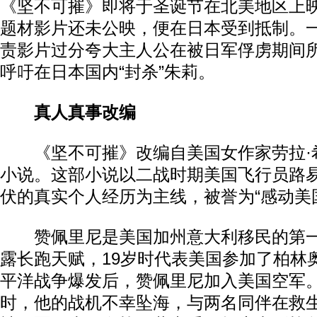
《坚不可摧》即将于圣诞节在北美地区上
题材影片还未公映，便在日本受到抵制。
责影片过分夸大主人公在被日军俘虏期间
呼吁在日本国内“封杀”朱莉。
真人真事改编
《坚不可摧》改编自美国女作家劳拉·
小说。这部小说以二战时期美国飞行员路易
伏的真实个人经历为主线，被誉为“感动美
赞佩里尼是美国加州意大利移民的第一
露长跑天赋，19岁时代表美国参加了柏林奥
平洋战争爆发后，赞佩里尼加入美国空军
时，他的战机不幸坠海，与两名同伴在救生