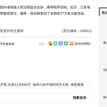
向省高级人民法院提出抗诉，再审程序启动。近日，江苏省
热
带赔偿责任。最终，张石林拿到了全部的77万多元赔偿金。
然是邳州交通局
(责任编辑：UN652)
看
[保存到博客]
手机看新闻
分享：
空
开奖:头奖11注666万
徐州小伙中得639万大奖
体彩摇奖
辣
我要发布