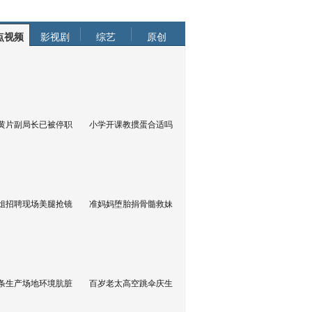
点视频
影视剧
综艺
原创
黄片副局长已被停职
小学开课教掼蛋合适吗
姐招聘现场美腿抢镜
准妈妈堕胎捐骨髓救妹
条生产场地环境肮脏
百岁老太高空跳伞庆生