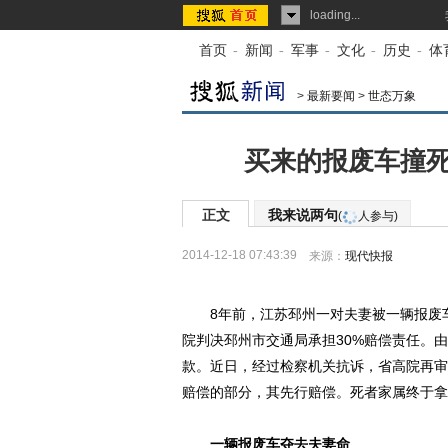
loading...
首页
-
新闻
-
军事
-
文化
-
历史
-
体
>
最新要闻
>
世态万象
买来的报废车撞死
正文
我来说两句
(
人参与)
2014-12-18 07:43:39
来源：
现代快报
8年前，江苏邳州一对夫妻被一辆报废车
院判决邳州市交通局承担30%赔偿责任。
款。近日，经过检察机关抗诉，省高院再审
赔偿的部分，其先行赔偿。死者家属终于拿齐
一辆报废车夺去夫妻命