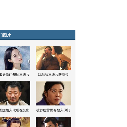
门图片
出身豪门却拍三级片
戏精演三级片获影帝
因嫖娼入狱现在复出
被孙红雷抛弃她入佛门