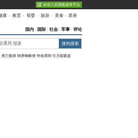
欢迎入驻搜狐媒体平台
健康
-
教育
-
母婴
-
旅游
-
美食
-
星座
国内
|
国际
|
社会
|
军事
|
评论
：
死亡航班
饲养蜘蛛侠
夺命房间
引力双眼皮