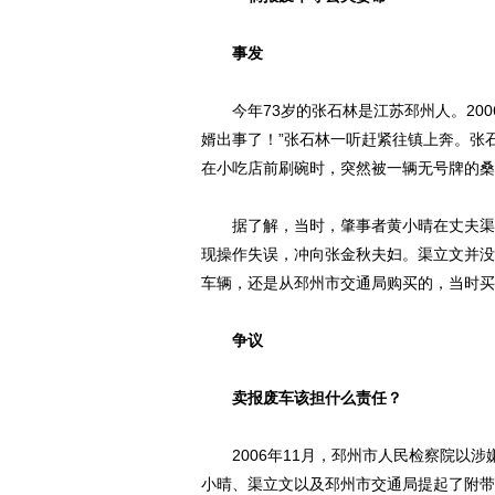
事发
今年73岁的张石林是江苏邳州人。2006
婿出事了！”张石林一听赶紧往镇上奔。张
在小吃店前刷碗时，突然被一辆无号牌的桑
据了解，当时，肇事者黄小晴在丈夫渠立
现操作失误，冲向张金秋夫妇。渠立文并没
车辆，还是从邳州市交通局购买的，当时买
争议
卖报废车该担什么责任？
2006年11月，邳州市人民检察院以涉
小晴、渠立文以及邳州市交通局提起了附带