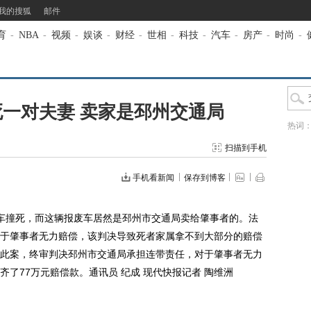
我的搜狐
邮件
育
-
NBA
-
视频
-
娱谈
-
财经
-
世相
-
科技
-
汽车
-
房产
-
时尚
-
一对夫妻 卖家是邳州交通局
热词
扫描到手机
手机看新闻
保存到博客
撞死，而这辆报废车居然是邳州市交通局卖给肇事者的。法
由于肇事者无力赔偿，该判决导致死者家属拿不到大部分的赔偿
此案，终审判决邳州市交通局承担连带责任，对于肇事者无力
了77万元赔偿款。通讯员 纪成 现代快报记者 陶维洲