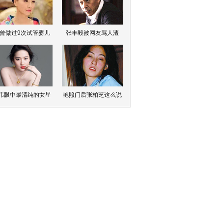
曾做过9次试管婴儿
张丰毅被网友骂人渣
伟眼中最清纯的女星
艳照门后张柏芝这么说