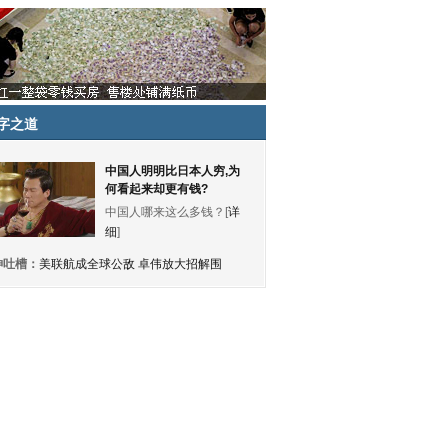
字之道
中国人明明比日本人穷,为
何看起来却更有钱?
中国人哪来这么多钱？[
详
细
]
神吐槽：
美联航成全球公敌 卓伟放大招解围