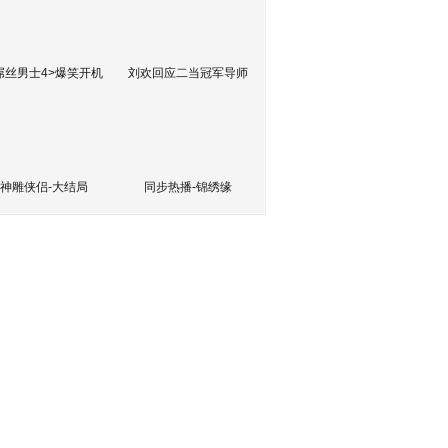
屌丝男士4>爆笑开机
刘欢回应二当冠军导师
神雕侠侣-大结局
同步热播-锦绣缘