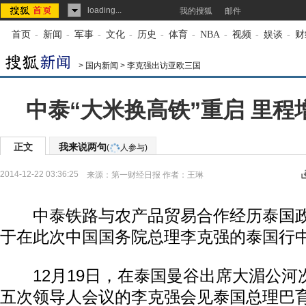
loading...
我的搜狐
邮件
首页
-
新闻
-
军事
-
文化
-
历史
-
体育
-
NBA
-
视频
-
娱谈
-
财
>
国内新闻
>
李克强出访亚欧三国
中泰“大米换高铁”重启 里程
正文
我来说两句
(
人参与)
2014-12-22 03:36:25
来源：
第一财经日报
作者：王琳
中泰铁路与农产品贸易合作经历泰国政
于在此次中国国务院总理李克强的泰国行
12月19日，在泰国曼谷出席大湄公河
五次领导人会议的李克强会见泰国总理巴