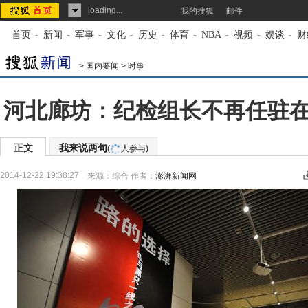
loading...
我的搜狐
邮件
首页
-
新闻
-
军事
-
文化
-
历史
-
体育
-
NBA
-
视频
-
娱谈
-
财
>
国内要闻
>
时事
河北廊坊：纪检组长不再任驻
正文
我来说两句
(
人参与)
2014-12-22 19:38:27
来源：
综合
作者：
澎湃新闻网