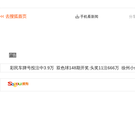
手机看新闻
分
广告
彩民车牌号投注中3.9万
双色球148期开奖:头奖11注666万
徐州小