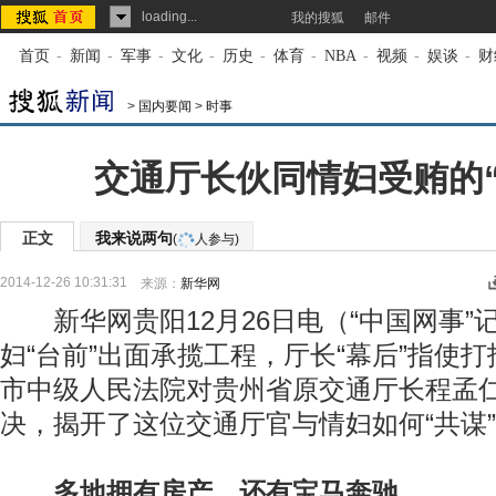
loading...
我的搜狐
邮件
首页
-
新闻
-
军事
-
文化
-
历史
-
体育
-
NBA
-
视频
-
娱谈
-
财
>
国内要闻
>
时事
交通厅长伙同情妇受贿的“
正文
我来说两句
(
人参与)
2014-12-26 10:31:31
来源：
新华网
新华网贵阳12月26日电（“中国网事”
妇“台前”出面承揽工程，厅长“幕后”指使
市中级人民法院对贵州省原交通厅长程孟
决，揭开了这位交通厅官与情妇如何“共谋”
多地拥有房产 还有宝马奔驰