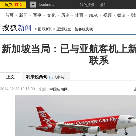
loading...
我的搜狐
邮件
首页
-
新闻
-
军事
-
文化
-
历史
-
体育
-
NBA
-
视频
-
娱谈
-
财
>
国际新闻
>
亚洲航空一架客机失联
新加坡当局：已与亚航客机上
联系
正文
我来说两句
(
人参与)
2014-12-28 13:16:00
来源：
中国新闻网