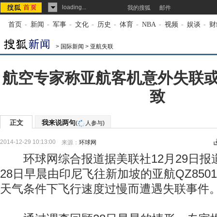
loading...
我的搜狐
邮件
首页
-
新闻
-
军事
-
文化
-
历史
-
体育
-
NBA
-
视频
-
娱谈
-
财
>
国际新闻
>
亚航失联
航空专家称亚航客机意外失联
致
正文
我来说两句
(
人参与)
2014-12-29 10:13:00
来源：
环球网
环球网综合报道据美联社12月29日报
28日早晨由印尼飞往新加坡的亚航QZ850
天气条件下飞行速度过慢而遭遇失联事件