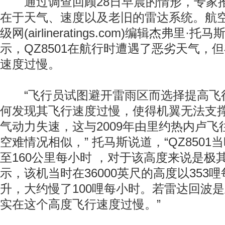
通过调查回顾28日早晨的情形，专家
在于天气、速度以及老旧的雷达系统。航
级网(airlineratings.com)编辑杰弗里
示，QZ8501在航行时遭遇了恶劣天气，
速度过慢。
“飞行员试图避开雷雨区而选择提高飞
何发现其飞行速度过慢，使得机翼无法支
气动力失速，这与2009年由里约热内卢飞往
空难情况相似，” 托马斯说道，“QZ850
至160公里每小时 ，对于该高度来说是极
示，该机当时在36000英尺的高度以353
升，大约慢了100哩每小时。若雷达回波
实在这个高度飞行速度过慢。”